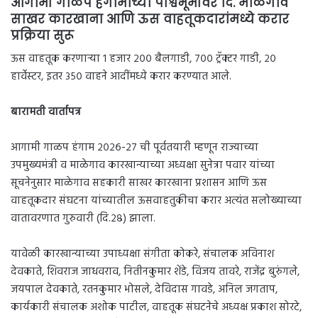
आगामी गाळप हंगामाच्या पार्श्वभूमीवर दि. माळेगाव
साखर कारखाना आणि ऊस वाहतूकदारांमध्ये करार
प्रक्रिया सुरू
ऊस वाहतूक करणाऱ्या १ हजार २०० बैलगाडी, ७०० ट्रॅक्टर गाडी, २०
हार्वेस्टर, इतर ३५० वाहने आदींमध्ये करार करण्यात आले.
बारामती वार्तापत्र
आगामी गाळप हंगाम २०२६-२७ ची पूर्वतयारी म्हणून राज्याच्या
उपमुख्यमंत्री व माळेगाव कारखान्याच्या अध्यक्षा सुनेत्रा पवार यांच्या
सूचनेनुसार माळेगाव सहकारी साखर कारखाना प्रशासन आणि ऊस
वाहतूकदार संघटना यांच्यातील ऊसवाहतुकीचा करार अत्यंत सलोख्याच्या
वातावरणात गुरुवारी (दि.२८) झाला.
यावेळी कारखान्याच्या उपाध्यक्षा संगीता कोकरे, संचालक अविनाश
देवकाते, शिवराज जाधवराव, नितीनकुमार शेंडे, विजय तावरे, राजेंद्र बुरुंगले,
जयपाल देवकाते, रतनकुमार भोसले, देविदास गावडे, अनिल जगताप,
कार्यकारी संचालक अशोक पाटील, वाहतूक संघटनेचे अध्यक्ष प्रकाश सोरटे,