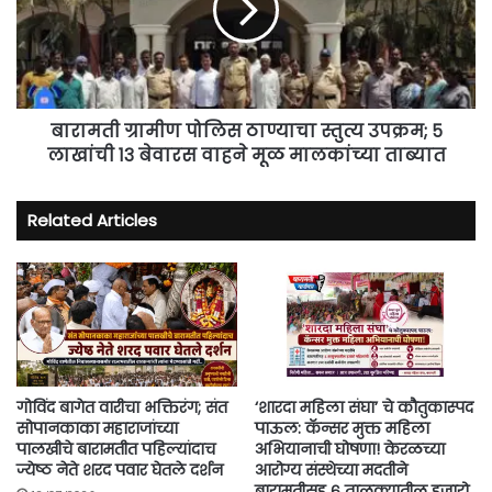
स्तुत्य
उपक्रम;
५
लाखांची
१३
बेवारस
बारामती ग्रामीण पोलिस ठाण्याचा स्तुत्य उपक्रम; ५
वाहने
लाखांची १३ बेवारस वाहने मूळ मालकांच्या ताब्यात
मूळ
मालकांच्या
Related Articles
ताब्यात
गोविंद बागेत वारीचा भक्तिरंग; संत
‘शारदा महिला संघा’ चे कौतुकास्पद
सोपानकाका महाराजांच्या
पाऊल: कॅन्सर मुक्त महिला
पालखीचे बारामतीत पहिल्यांदाच
अभियानाची घोषणा! केरळच्या
ज्येष्ठ नेते शरद पवार घेतले दर्शन
आरोग्य संस्थेच्या मदतीने
बारामतीसह ६ तालुक्यातील हजारो