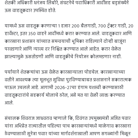
शेतकी अधिकारी धनंजय लिंबोरे, संघटनेचे पदाधिकारी आदींसह बहुसंख्येने
ऊस वाहतूकदार उपस्थित होते.
यामध्ये ऊस वाहतूक करणाऱ्या १ हजार २०० बैलगाडी, ७०० ट्रॅक्टर गाडी, २०
हार्वेस्टर, इतर ३५० वाहने आदींमध्ये करार करण्यात आले. वाहतूकदार आणि
कारखाना प्रशासन यांच्यात समन्वयाची भूमिका राहिल्याने दोन्ही बाजूंना
परवडणारे आणि न्याव्य दर निश्चित करण्यात आले आहेत. करार वेळेत
झाल्यामुळे ऊसतोडणी आणि वाहतुकीचे नियोजन कोलमडणार नाही.
पर्यायाने शेतकऱ्यांचा ऊस वेळेत कारखान्याला पोहचेल. कारखान्याच्या
वतीने आवश्यक त्या मूलभूत सुविधा पुरविण्याबाबत प्रशासनाने सकारात्मक
पाऊल उचलले आहे. आगामी २०२६-२७चा हंगाम यशस्वी करण्यासाठी
वाहतूकदारांचे सहकार्य मोलाचे ठरेल, असे मत या वेळी व्यक्त करण्यात
आले.
संचालक शिवराज जाधवराव म्हणाले कि, दिवंगत उपमुख्यमंत्री अजित पवार
यांना अभिप्रेत राज्यातील पहिल्या पाच कारखान्यांमध्ये माळेगाव कारखाना
ठेवण्यासाठी सुनेत्रा पवार यांच्या मार्गदर्शनाखाली आपण सगळ्यांनी मिळून