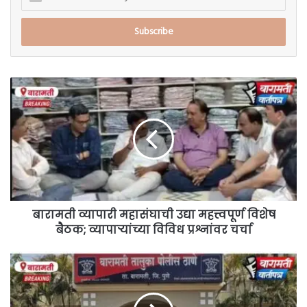
your
Email
address
बारामती
व्यापारी
महासंघाची
उद्या
महत्त्वपूर्ण
विशेष
बैठक;
व्यापाऱ्यांच्या
विविध
प्रश्नांवर
बारामती व्यापारी महासंघाची उद्या महत्त्वपूर्ण विशेष
चर्चा
बैठक; व्यापाऱ्यांच्या विविध प्रश्नांवर चर्चा
बारामती
ग्रामीण
पोलिस
ठाण्याचा