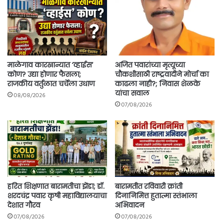
माळेगाव कारखान्यात ‘व्हाईस’
अजित पवारांच्या मृत्यूच्या
कोण? उद्या होणार फैसला;
चौकशीसाठी राष्ट्रवादीने मोर्चा का
राजकीय वर्तुळात चर्चेला उधाण
काढला नाही?; निवास शेळके
यांचा सवाल
08/08/2026
07/08/2026
हरित शिक्षणात बारामतीचा झेंडा; डॉ.
बारामतीत रविवारी क्रांती
शरदचंद्र पवार कृषी महाविद्यालयाचा
दिनानिमित्त हुतात्मा स्तंभाला
देशात गौरव
अभिवादन
07/08/2026
07/08/2026