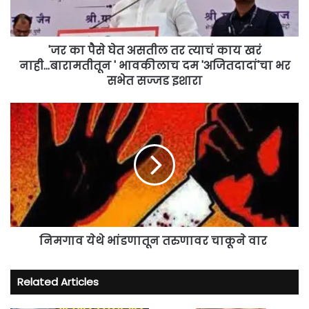
त्याचं
काय
खरं
नाही...बारामतीतून
'जर का पैसे घेत असतील तर त्याचं काय खरं
'
नाही...बारामतीतून ' भावकीलाच दम 'अजितदादां'चा भर
भावकीलाच
सभेत सज्जड इशारा
दम
'अजितदादां'चा
निमगाव
भर
येथे
सभेत
भांडणातून
सज्जड
तरुणावर
इशारा
चाकूने
वार
निमगाव येथे भांडणातून तरुणावर चाकूने वार
Related Articles