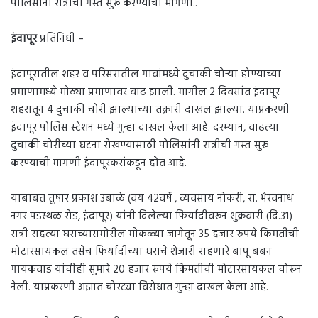
पोलिसांनी रात्रीची गस्त सुरू करण्याची मागणी..
इंदापूर
प्रतिनिधी –
इंदापूरातील शहर व परिसरातील गावांमध्ये दुचाकी चोऱ्या होण्याच्या
प्रमाणामध्ये मोठ्या प्रमाणावर वाढ झाली. मागील 2 दिवसांत इंदापूर
शहरातून 4 दुचाकी चोरी झाल्याच्या तक्रारी दाखल झाल्या. याप्रकरणी
इंदापूर पोलिस स्टेशन मध्ये गुन्हा दाखल केला आहे. दरम्यान, वाढत्या
दुचाकी चोरीच्या घटना रोखण्यासाठी पोलिसांनी रात्रीची गस्त सुरू
करण्याची मागणी इंदापूरकरांकडून होत आहे.
याबाबत तुषार प्रकाश उबाळे (वय 42वर्षे , व्यवसाय नोकरी, रा. भैरवनाथ
नगर पडस्थळ रोड, इंदापूर) यांनी दिलेल्या फिर्यादीवरून शुक्रवारी (दि.31)
रात्री राहत्या घराच्यासमोरील मोकळ्या जागेतून 35 हजार रुपये किमतीची
मोटारसायकल तसेच फिर्यादीच्या घराचे शेजारी राहणारे बापू बबन
गायकवाड यांचीही सुमारे 20 हजार रुपये किमतीची मोटारसायकल चोरून
नेली. याप्रकरणी अज्ञात चोरट्या विरोधात गुन्हा दाखल केला आहे.