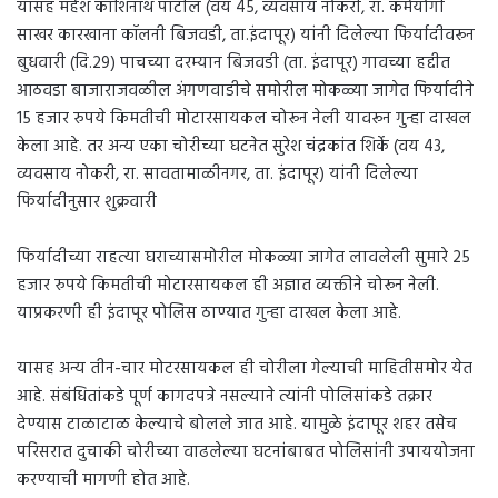
यासह महेश काशिनाथ पाटील (वय 45, व्यवसाय नोकरी, रा. कर्मयोगी
साखर कारखाना कॉलनी बिजवडी, ता.इंदापूर) यांनी दिलेल्या फिर्यादीवरून
बुधवारी (दि.29) पाचच्या दरम्यान बिजवडी (ता. इंदापूर) गावच्या हद्दीत
आठवडा बाजाराजवळील अंगणवाडीचे समोरील मोकळ्या जागेत फिर्यादीने
15 हजार रुपये किमतीची मोटारसायकल चोरून नेली यावरून गुन्हा दाखल
केला आहे. तर अन्य एका चोरीच्या घटनेत सुरेश चंद्रकांत शिर्के (वय 43,
व्यवसाय नोकरी, रा. सावतामाळीनगर, ता. इंदापूर) यांनी दिलेल्या
फिर्यादीनुसार शुक्रवारी
फिर्यादीच्या राहत्या घराच्यासमोरील मोकळ्या जागेत लावलेली सुमारे 25
हजार रुपये किमतीची मोटारसायकल ही अज्ञात व्यक्तीने चोरून नेली.
याप्रकरणी ही इंदापूर पोलिस ठाण्यात गुन्हा दाखल केला आहे.
यासह अन्य तीन-चार मोटरसायकल ही चोरीला गेल्याची माहितीसमोर येत
आहे. संबंधितांकडे पूर्ण कागदपत्रे नसल्याने त्यांनी पोलिसांकडे तक्रार
देण्यास टाळाटाळ केल्याचे बोलले जात आहे. यामुळे इंदापूर शहर तसेच
परिसरात दुचाकी चोरीच्या वाढलेल्या घटनांबाबत पोलिसांनी उपाययोजना
करण्याची मागणी होत आहे.