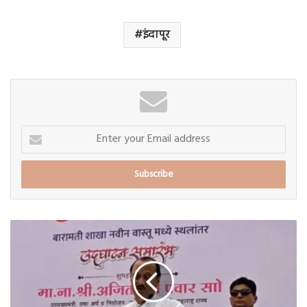
इंदापूर
Enter
your
Email
address
'जर
का
पैसे
घेत
असतील
तर