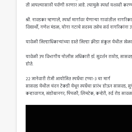
ती आपल्यासाठी पर्वणी ठरणार आहे. त्यामुळे स्पर्धा यशस्वी करण
श्री. नावडकर म्हणाले, स्पर्धा मार्गावर येणाऱ्या गावांतील नागर
विद्यार्थी, गणेश मंडळ, योगा गटाचे सदस्य तसेच सर्व नागरिकां
यावेळी जिल्हाधिकाऱ्यांच्या हस्ते जिल्हा क्रीडा संकुल येथील खे
यावेळी उप विभागीय पोलीस अधिकारी डॉ. सुदर्शन राठोड, सासवडच
होते.
२२ जानेवारी रोजी आयोजित स्पर्धेचा टप्पा-३ चा मार्ग
सासवड येथील चंदन टेकडी येथून स्पर्धेचा प्रारंभ होऊन सासवड, सुपे
कऱ्हावागज, खंडोबानगर, पिंपळी, लिमटेक, कन्हेरी, रुई रोड सावळ,