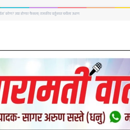
ा चौकशीसाठी राष्ट्रवादीने मोर्चा का काढला नाही?; निवास शेळके यांचा सवाल