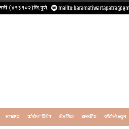
महाराष्ट्र
कोरोंना विशेष
शैक्षणिक
राजकीय
व्हीडीओ न्युज