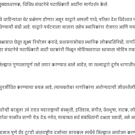
मुख्याध्यापक, विविध संघटनेचे पदाधिकारी आदींना मार्गदर्शन केले.
स्पर्धेचे वाहिन्यांवर थेट प्रक्षेपण होणार असून याद्वारे आपली गावे, परिसर देश वि
िण्याची संधी आहे. याद्वारे पर्यटनाला चालना तसेच स्थानिकांना रोजगार आणि प
ांना विश्वासात घेवून सूक्ष्म नियोजन करावे, प्रशासनासोबत स्थानिक लोकप्रतिनिधी,
ार्थी, क्रीडा संघटनेचे पदाधिकारी आदी घटकांनी मिळून मोहिमस्तरावर स्वच्छता मोहिम रा
ने जिल्ह्यात गुणवत्तापूर्ण रस्ते तयार करण्यात आले आहेत, या रस्त्याद्वारे दुर्गम भा
ीवित करण्याचा प्रयत्न आहे, त्याचबरोबर नागरिकांना आरोग्यदायी जीवनशैलीच्या
या दोन्ही बाजूला उभे राहत महाराष्ट्राची संस्कृती, इतिहास, संगीत, वेशभुषा, नाटक,
ावर पाळीव प्राणी येऊ देऊ नयेत, याबाबत सर्व संबंधितांनी दक्षता घ्यावी, असे आवा
्यात ‘बजाज पुणे ग्रँड टूर’ही आंतराष्ट्रीय दर्जाच्या सायकल स्पर्धेचे जिल्ह्यात आयो