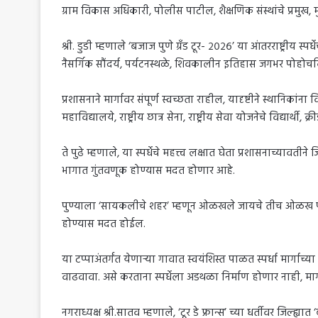
ग्राम विकास अधिकारी, पोलीस पाटील, शैक्षणिक संस्थांचे प्रमुख, 
श्री. डुडी म्हणाले ‘बजाज पुणे ग्रँड टूर- २०२६’ या आंतरराष्ट्रीय 
नैसर्गिक सौंदर्य, पर्यटनस्थळे, शिवकालीन इतिहास जगभर पोहोचव
प्रशासनाने मार्गावर संपूर्ण स्वच्छता राहील, यादृष्टीने स्थानिक
महाविद्यालये, राष्ट्रीय छात्र सेना, राष्ट्रीय सेवा योजनेचे विद्य
ते पुढे म्हणाले, या स्पर्धेचे महत्त्व लक्षात घेता प्रशासनाच्यावती
भागात गुंतवणूक होण्यास मदत होणार आहे.
पुण्याला ‘सायकलीचे शहर’ म्हणून ओळखले जायचे तीच ओळख पुनर्ज
होण्यास मदत होईल.
या टप्पाअंतर्गंत येणाऱ्या गावात स्वयंशिस्त पाळत स्पर्धा मार्गाच्
वाढवावा. असे करताना स्पर्धेला अडथळा निर्माण होणार नाही, मार्ग
नगराध्यक्ष श्री.सातव म्हणाले, ‘टूर डे फ्रान्स’ च्या धर्तीवर जिल्ह