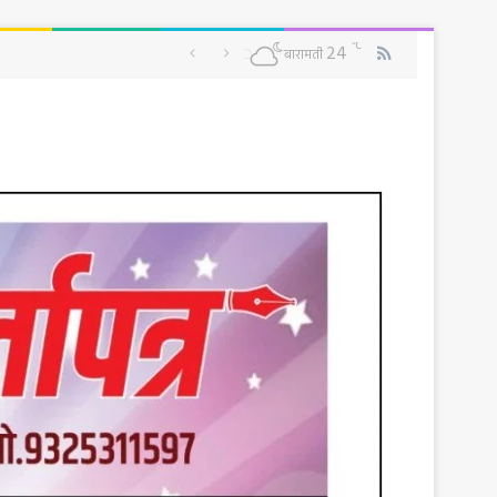
RSS
℃
24
बारामती