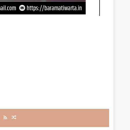
RSS
Random Article