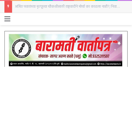
हरित शिक्षणात बारामतीचा झेंडा; डॉ. शरदचंद्र पवार कृषी महाविद्यालयाचा देशात गौरव
Menu