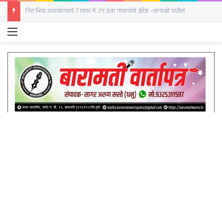
निरा भिमा कारखान्याचे 7 लाख मे. टन ऊस गाळपाचे उद्दिष्ट -भाग्यश्री पाटील
Menu