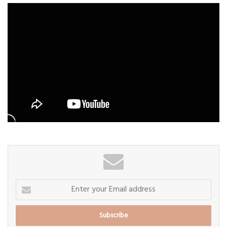
Enter
your
Email
address