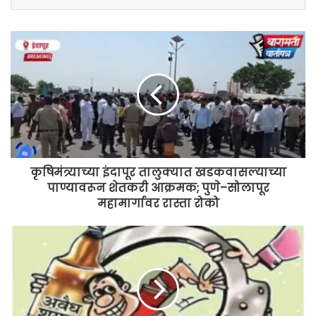
कृषिमंत्र्याच्या
इंदापूर
तालुक्यात
खडकवासल्याच्या
पाण्यावरून
शेतकरी
आक्रमक;
पुणे–
सोलापूर
महामार्गावर
कृषिमंत्र्याच्या इंदापूर तालुक्यात खडकवासल्याच्या
रास्ता
पाण्यावरून शेतकरी आक्रमक; पुणे–सोलापूर
रोको
महामार्गावर रास्ता रोको
अवैध
दारूस
प्रतिबंध
समिती
तात्काळ
स्थापन