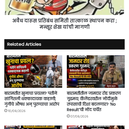
करा
;
मन्सूर
शेख
अवैध दारूस प्रतिबंध समिती तात्काळ स्थापन करा ;
यांची
मन्सूर शेख यांची मागणी
मागणी
Related Articles
बारामतीत खुनाचा प्रयत्न? पतीने
बारामतीतील जामदार रोड प्रकरण
सांगितली धक्कादायक कहाणी;
गूढमय; कॅलेंडरवरील नोंदींमुळे
गुंगीचे औषध अन् पुरण्याचा आरोप
तपासाची दिशा बदलणार? ‘No
Result’ची नोंद चर्चेत
10/08/2026
07/08/2026