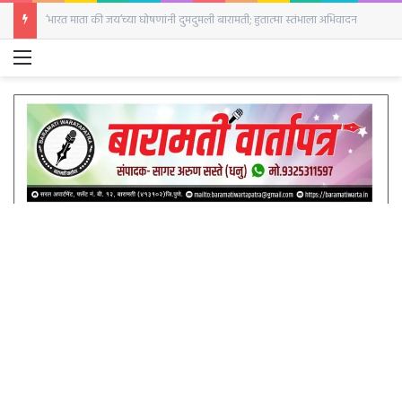
बारामतीत सजली घोड्यांची बाजारपेठ; पहिल्याच दिवशी २५ घोडे दाखल
Menu