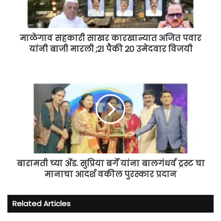
यांनी
बाजी
मारली
;21
माळेगाव सहकारी साखर कारखान्यात अजित पवार
पैकी
यांनी बाजी मारली ;21 पैकी 20 उमेदवार विजयी
20
उमेदवार
बारामती
विजयी
च्या
ॲड.
सुप्रिया
बर्गे
यांना
बालगंधर्व
ट्रस्ट
चा
मानाचा
बारामती च्या ॲड. सुप्रिया बर्गे यांना बालगंधर्व ट्रस्ट चा
आदर्श
मानाचा आदर्श वकील पुरस्कार प्रदान
वकील
पुरस्कार
Related Articles
प्रदान