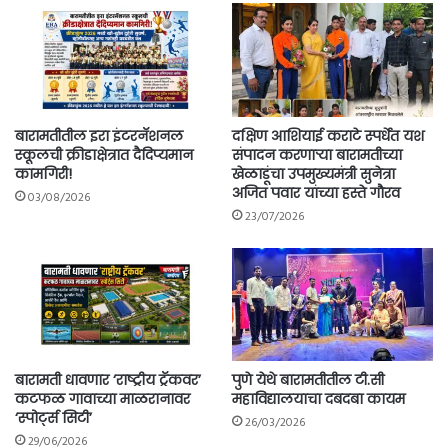
बारामतीतील इरा इंटरनॅशनल
दक्षिण आशियाई कराटे स्पर्धेत यश
स्कूलची क्रीडाक्षेत्रात दैदिप्यमान
संपादन करणाऱ्या बारामतीच्या
कामगिरी!
खेळाडूंचा उपमुख्यमंत्री सुनेत्रा
अजित पवार यांच्या हस्ते गौरव
03/08/2026
23/07/2026
बारामती धावणार ‘राष्ट्रीय ट्रॅकवर’
पुणे येथे बारामतीतील टी.सी
कटफळ गावाच्या माळरानावर
महाविद्यालयाचा दबदबा कायम
‘स्पोर्ट्स सिटी’
26/03/2026
29/06/2026