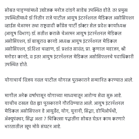
सोबत पाहुण्यांमध्ये उद्योजक मनोज दांडगे साहेब उपस्थित होते. तर प्रमुख
उपस्थितीमध्ये डॉ नितीन राजे पाटील आयुष इंटरनॅशनल मेडिकल असोसिएशन
व्हाईस चेअरमन तथा राष्ट्रवादी काँग्रेस पार्टी डॉक्टर सेल प्रदेश कार्याध्यक्ष
(आयुष विभाग) डॉ. सतीश कराळे चेअरमन आयुष इंटरनॅशनल मेडिकल
असोसिएशन, डॉ बाबुराव कानडे अध्यक्ष आयुष इंटरनॅशनल मेडिकल
असोसिएशन, डॉ.दिशा चव्हाण, डॉ. प्रशांत सावंत, प्रा. कुणाल महाजन, श्री
मनोहर कानडे, व इतर आयुष इंटरनॅशनल मेडिकल असोसिएशनचे पदाधिकारी
उपस्थित होते.
योगाचार्य विजय नवल पाटील योगरत्न पुरस्काराने सन्मानित करण्यात आले.
मागील अनेक वर्षापासून योगाच्या माध्यमातून आरोग्य सेवा सुरू आहे.
याचीच दखल घेत ह्या पुरस्काराने गौरविण्यात आले. आयुष इंटरनॅशनल
मेडिकल असोसिएशन हे आयुर्वेद, योग, युनानी, सिद्धा, होमिओपॅथी,
ॲक्युपंक्चर, सिद्ध अशा 7 चिकित्सा पद्धतींना सोबत घेऊन काम करणारे
भारतातील खूप मोठे संघटन आहे.