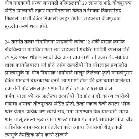
वीज ग्राहकांची संख्या बारामती परिमंडलाची ३० लाखांत आहे. वीजपुरवठा
खंडित झाल्याची तक्रार महावितरणला वेळेत व नेमक्या ठिकाणांसह
मिळाली तर ती वेळेत निकाली काढून तेथील ग्राहकांचा वीजपुरवठा
सुरळीत करणे शक्य होते.
२४ तासांत तक्रार नोंदविताना ग्राहकांनी त्यांचा १२ अंकी ग्राहक क्रमांक
नोंदविल्यास महावितरणला त्या ग्राहकाशी संबंधित माहिती उपलब्ध होते.
त्यामुळे फॉल्ट शोधण्यासाठी वेळ वाया जात नाही. ती तक्रार थेट संबंधित
शाखा कार्यालयाला वर्ग होते. तसेच तक्रारीची नोंद ऑनलाइन प्रणालीत
झाल्यामुळे मा. वीज नियामक आयोगाने घालून दिलेल्या कृती मानकांनुसार
वेळेत सोडवणे बंधनकारक बनते. ज्याप्रमाणे टोल फ्री क्रमांकावर आलेल्या
तक्रारींची नोंद ऑनलाइन प्रणालीत होते. त्याउलट एखाद्या वीज
कर्मचाऱ्याला फोनवर आलेल्या तक्रारींची नोंद होत नाही. कारण ज्यावेळी
एखाद्या भागाचा वीजपुरवठा खंडित होतो, तेव्हा एकाच वेळी त्याला अनेक
फोन येतात. प्रत्येक जण त्याचे नाव, पत्ता सांगण्यात वेळ घालवतो. तसेच
फोन चालू असल्यामुळे त्याला फॉल्ट शोधता येत नाही. खांबावर किंवा वीज
वाहिनीवर काम करताना घेतलेला कॉल त्याचा जिवावरही बेतू शकतो.
त्यामुळे वैयक्तिक फोन करणे टाळावे.