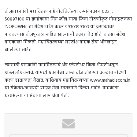
वीजग्राहकांनी महावितरणकडे नोंदविलेल्या क्रमांकावरून ०२२…
५०८९७१०० या क्रमांकावर मिस कॉल द्यावा किंवा नोंदणीकृत मोबाइलवरून
‘NOPOWER’ हा संदेश टाईप करून ९९३०३९९३०३ या क्रमांकावर
पाठवल्यास वीजपुरवठा खंडित झाल्याची तक्रार नोंद होते. व तसा संदेश
ग्राहकाला मिळतो. महावितरणच्या बहुतांश ग्राहक सेवा ऑनलाइन
झालेल्या आहेत.
त्यासाठी ग्राहकांनी महावितरणचे ॲप प्लेस्टोअर किंवा ॲपस्टोअरहून
डाऊनलोड करावे. यामध्ये एकापेक्षा जास्त वीज जोडण्या एकदाच नोंदणी
करून हाताळता येतात. याशिवाय महावितरणच्या www.mahadiscom.in
या संकेतस्थळावरही ग्राहक सेवा स्वतंत्रपणे दिल्या आहेत. ग्राहकांना
घरबसल्या या सेवांचा लाभ घेता येतो.