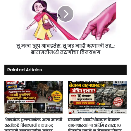
परंपरेचे
खूप
ज्ञान
आवडतेस,
व
तू
प्रकल्प
जर
प्रदर्शनाचे
नाही
आयोजन
म्हणाली
तर...;
बारामतीमध्ये
तू मला खूप आवडतेस, तू जर नाही म्हणाली तर...;
तरुणीचा
बारामतीमध्ये तरुणीचा विनयभंग
विनयभंग
Related Articles
शेळ्यांवर हल्ल्यानंतर आता मानवी
बारामती आरटीओकडून बेवारस
वस्तीकडे बिबट्यांची वाटचाल;
वाहनधारकांना अंतिम इशारा; १०
बारामती तालुक्यातील खांडज
दिवसांत वाहने न नेल्यास होणार