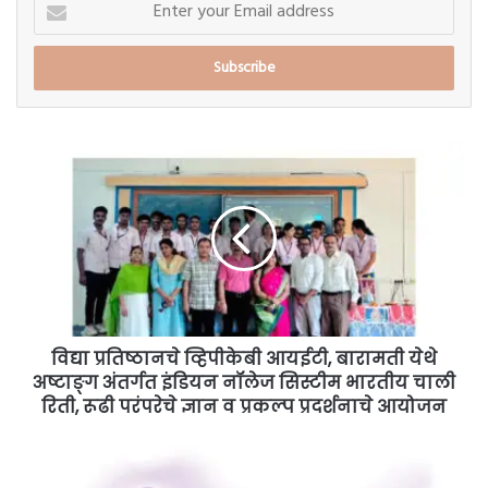
Enter
your
Email
address
विद्या
प्रतिष्ठानचे
व्हिपीकेबी
आयईटी,
बारामती
येथे
अष्टाङ्ग
अंतर्गत
इंडियन
नॉलेज
विद्या प्रतिष्ठानचे व्हिपीकेबी आयईटी, बारामती येथे
सिस्टीम
अष्टाङ्ग अंतर्गत इंडियन नॉलेज सिस्टीम भारतीय चाली
भारतीय
रिती, रूढी परंपरेचे ज्ञान व प्रकल्प प्रदर्शनाचे आयोजन
चाली
रिती,
तू
रूढी
मला