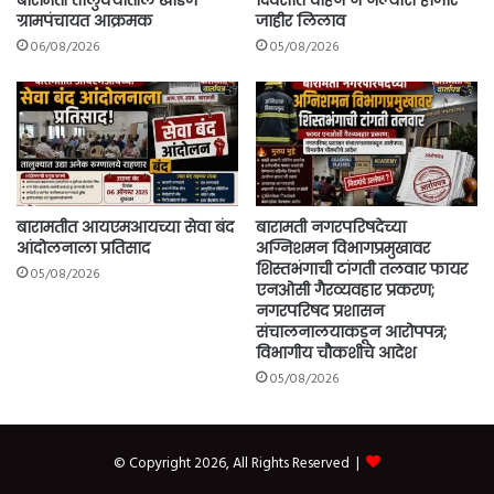
ग्रामपंचायत आक्रमक
जाहीर लिलाव
06/08/2026
05/08/2026
बारामतीत आयएमआयच्या सेवा बंद
बारामती नगरपरिषदेच्या
आंदोलनाला प्रतिसाद
अग्निशमन विभागप्रमुखावर
शिस्तभंगाची टांगती तलवार फायर
05/08/2026
एनओसी गैरव्यवहार प्रकरण;
नगरपरिषद प्रशासन
संचालनालयाकडून आरोपपत्र;
विभागीय चौकशीचे आदेश
05/08/2026
© Copyright 2026, All Rights Reserved |