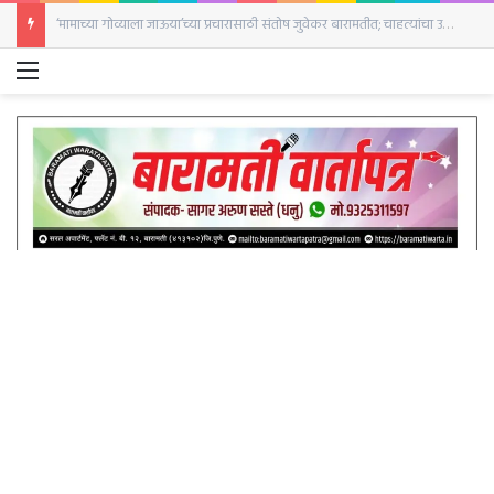
‘मामाच्या गोव्याला जाऊया’च्या प्रचारासाठी संतोष जुवेकर बारामतीत; चाहत्यांचा उत्स्फूर्त प्रतिसाद
Menu