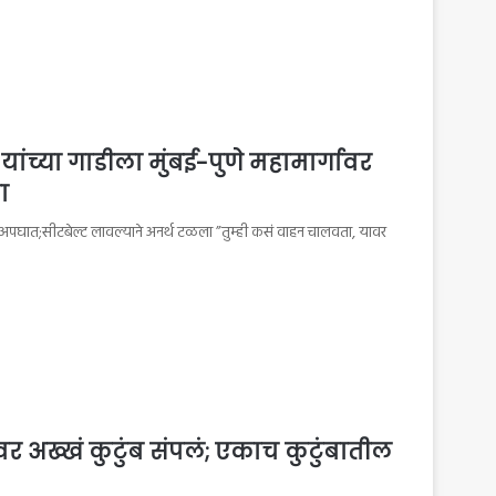
ांच्या गाडीला मुंबई-पुणे महामार्गावर
ा
ावर अपघात;सीटबेल्ट लावल्याने अनर्थ टळला ”तुम्ही कसं वाहन चालवता, यावर
 अख्खं कुटुंब संपलं; एकाच कुटुंबातील