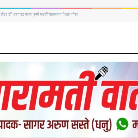
िनानिमित्त हुतात्मा स्तंभाला अभिवादन