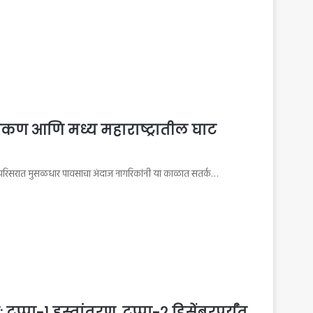
ोकण आणि मध्य महाराष्ट्रातील घाट
ट परिसरात मुसळधार पावसाचा अंदाज नागरिकांनी या काळात सतर्क…
टप्पा-१ हस्तांतरण, टप्पा-२ डिसेंबरपर्यंत