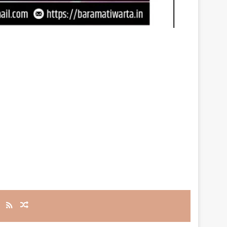
RSS
Random Article