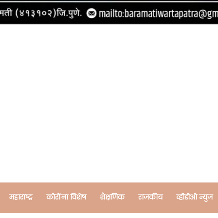
महाराष्ट्र
कोरोंना विशेष
शैक्षणिक
राजकीय
व्हीडीओ न्युज