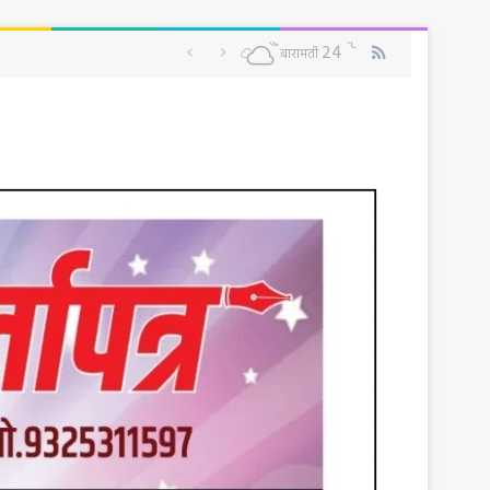
RSS
℃
24
बारामती