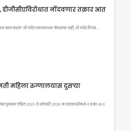
ात, डीजीसीएविरोधात नोंदवणार तक्रार आत
ार आत काय घडलं? जो पर्यंत एफआयआर नोंदवणार नाही, तो पर्यंत ठिय्या…
ामती महिला रुग्णालयास दुसऱ्या
ाकांचा पुरस्कार एप्रिल २०२५ ते जानेवारी २०२६ या कालावधीमध्ये ४ हजार ४५३