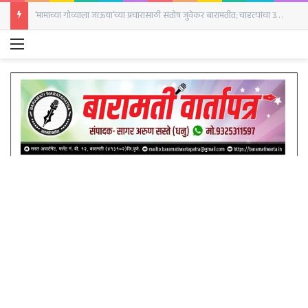
‘दृश्यम’ची आठवण करून देणारी घटना;पत्नीने केला नवऱ्याच्या हत्याचा प्रयत्न बारामती शहर पोलिस ठाण्यात सासऱ्याची गंभीर तक्रार
Menu