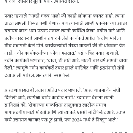
यावेळी खासदार सुनेत्रा पवार उपस्थित होत्या.
पवार म्हणाले “आम्ही एकत्र आलो की काही लोकांना फावत नाही. त्यांना
वाटतं आपली किंमत कशी येणार? पण त्यासाठी आम्ही एकमेकांच्या उरावर
बसायचं का?” असा परखड सवाल त्यांनी उपस्थित केला. प्रवीण माने आणि
प्रदीप गारटकर हे आम्हीच तयार केलेले कार्यकर्ते आहेत. “प्रवीण मानेला
मीच सभापती केलं होतं. कार्यकर्त्यांची संख्या वाढली की ती थांबवता येत
नाही. नवीन कार्यकर्त्यांच्या अपेक्षा असतात,” असं अजित पवार म्हणाले.
नवीन कार्यकर्ते म्हणतात, “दादा, ही संधी आहे. मधली चार वर्षे आमची वाया
गेली.” त्यामुळे नवीन कार्यकर्ते तयार झाले पाहिजेत आणि इतरांनाही संधी
देता आली पाहिजे, असं त्यांनी स्पष्ट केलं.
आरक्षणाबाबत बोलताना अजित पवार म्हणाले, “आरक्षणाप्रमाणेच संधी
दिलेली आहे, त्यापेक्षा बाहेर काहीच नाही.” उदाहरण देताना त्यांनी
सांगितलं की, “शेजारच्या माळशिरस तालुक्यात खाटीक समाज
मागासवर्गीयामध्ये मोडतो आणि त्यांच्याकडे एससी सर्टिफिकेट आहे. 2019
मध्ये उत्तमराव जानकर पराभूत झाले, पण 2024 मध्ये ते निवडून आले.”