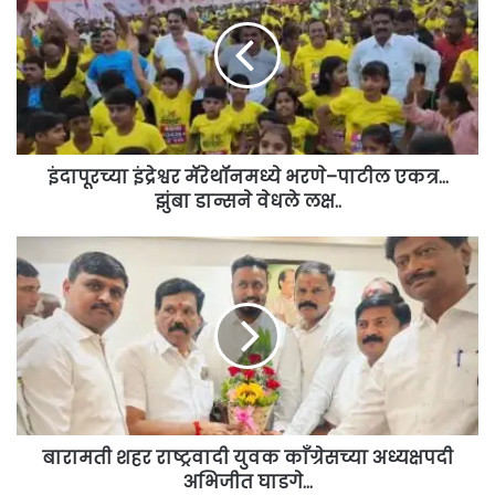
मॅरेथॉनमध्ये
भरणे–
पाटील
एकत्र…
झुंबा
डान्सने
वेधले
लक्ष..
इंदापूरच्या इंद्रेश्वर मॅरेथॉनमध्ये भरणे–पाटील एकत्र…
झुंबा डान्सने वेधले लक्ष..
बारामती
शहर
राष्ट्रवादी
युवक
काँग्रेसच्या
अध्यक्षपदी
अभिजीत
घाडगे...
बारामती शहर राष्ट्रवादी युवक काँग्रेसच्या अध्यक्षपदी
अभिजीत घाडगे...