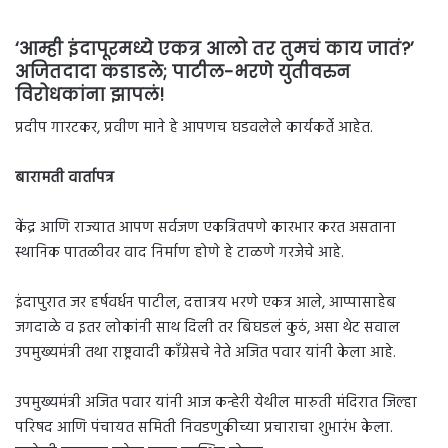
‘आम्ही
इंदापूरमध्ये एकत्र आलो तर तुमचं काय जातं?’
अजितदादा कडाडले; पाटील-भरणे युतीवरुन
विरोधकांना झापलं!
प्रदीप गारटकर, प्रवीण माने हे आपणच घडवलेले कार्यकर्ते आहेत.
बारामती वार्तापत्र
केंद्र आणि राज्यात आपण सर्वजण एकत्रितपणे कारभार करत असताना
स्थानिक पातळीवर वाद निर्माण होणे हे टाळणे गरजेचे आहे.
इंदापुरात जर हर्षवर्धन पाटील, दत्तात्रय भरणे एकत्र आले, आप्पासाहेब
जगदाळे व इतर लोकांनी साथ दिली तर बिघडलं कुठं, असा थेट सवाल
उपमुख्यमंत्री तथा राष्ट्रवादी काँग्रेसचे नेते अजित पवार यांनी केला आहे.
उपमुख्यमंत्री अजित पवार यांनी आज कन्हेरी येथील मारुती मंदिरात जिल्हा
परिषद आणि पंचायत समिती निवडणुकीच्या प्रचाराचा शुभारंभ केला.