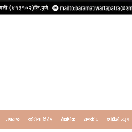
महाराष्ट्र
कोरोंना विशेष
शैक्षणिक
राजकीय
व्हीडीओ न्युज