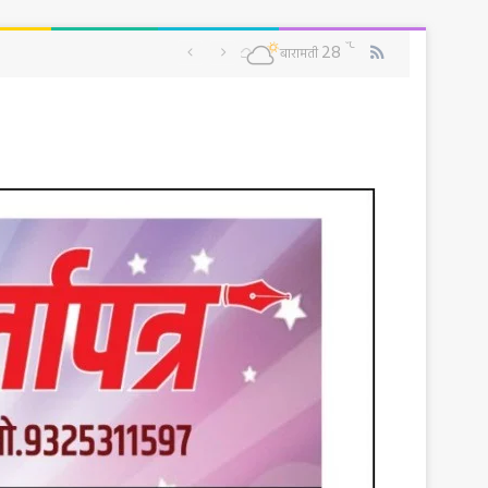
RSS
℃
28
बारामती