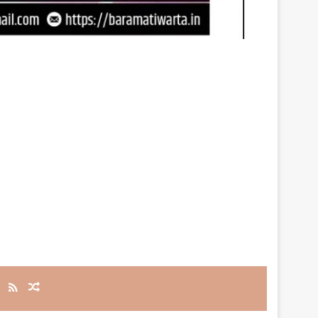
RSS
Random Article