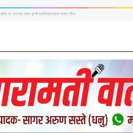
िनानिमित्त हुतात्मा स्तंभाला अभिवादन