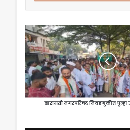
बारामती
नगरपरिषद
निवडणुकीत
पुन्हा
उत्साह;
प्रचाराला
वेग
बारामती नगरपरिषद निवडणुकीत पुन्हा उत्