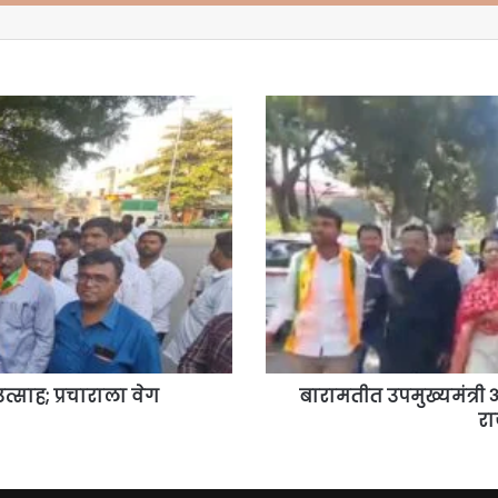
बारामतीत
उपमुख्यमंत्री
अजित
पवार
यांच्या
घराबाहेर
भाजपचे
आंदोलन!;
राजकीय
वातावरण
तापले
साह; प्रचाराला वेग
बारामतीत उपमुख्यमंत्री
र