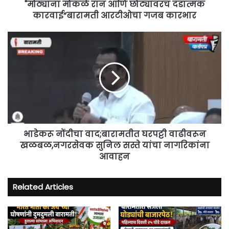
कारभार
"मोठ्यांना मोकळे रान आणि छोट्यांवरच दंडात्मक
कारवाई”बारामती आरटीओचा गजब कारभार
भाडेकरू
नोंदीचा
वाद;बारामतीत
घरपट्टी
वाढीवरून
खळबळ,नगरसेवक
सुनिल
सस्ते
यांचा
नागरिकांना
भाडेकरू नोंदीचा वाद;बारामतीत घरपट्टी वाढीवरून
आवाहन
खळबळ,नगरसेवक सुनिल सस्ते यांचा नागरिकांना
आवाहन
Related Articles