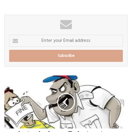
Enter
your
Email
address
"मोठ्यांना
मोकळे
रान
आणि
छोट्यांवरच
दंडात्मक
कारवाई”बारामती
आरटीओचा
गजब