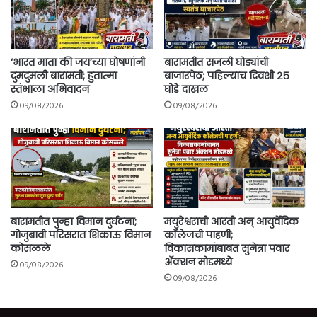
‘भारत माता की जय’च्या घोषणांनी
बारामतीत सजली घोड्यांची
दुमदुमली बारामती; हुतात्मा
बाजारपेठ; पहिल्याच दिवशी २५
स्तंभाला अभिवादन
घोडे दाखल
09/08/2026
09/08/2026
बारामतीत पुन्हा विमान दुर्घटना;
मयुरेश्वराची आरती अन् आयुर्वेदिक
गोजुबावी परिसरात शिकाऊ विमान
कॉलेजची पाहणी;
कोसळले
विकासकामांबाबत सुनेत्रा पवार
ॲक्शन मोडमध्ये
09/08/2026
09/08/2026