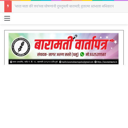
‘भारत माता की जय’च्या घोषणांनी दुमदुमली बारामती; हुतात्मा स्तंभाला अभिवादन
Menu