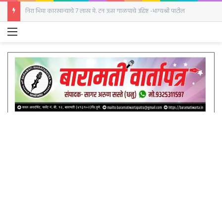
माळेगाव साखर कारखान्यात शेंडे पर्वाला सुरुवात; व्हाईस चेअरमनपदी एकमताने निवड
Menu