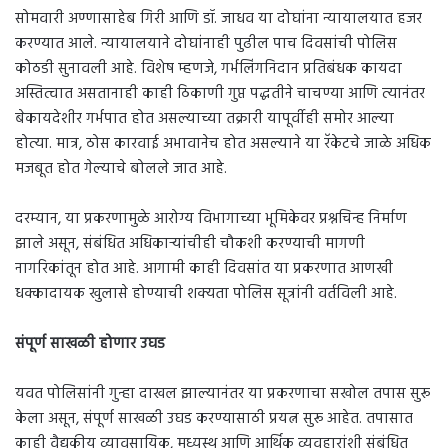
सोमवारी अण्णासाहेब गिरी आणि डॉ. जाधव या दोघांना न्यायालयात हजर
करण्यात आले. न्यायालयाने दोघांनाही पुढील पाच दिवसांची पोलिस
कोठडी सुनावली आहे. विशेष म्हणजे, गर्भलिंगनिदान प्रतिबंधक कायदा
अस्तित्वात असतानाही काही ठिकाणी गुप्त पद्धतीने चाचण्या आणि त्यानंतर
बेकायदेशीर गर्भपात होत असल्याच्या तक्रारी यापूर्वीही समोर आल्या
होत्या. मात्र, ठोस कारवाई अभावानेच होत असल्याने या रॅकेटचे जाळे अधिक
मजबूत होत गेल्याचे बोलले जात आहे.
दरम्यान, या प्रकरणामुळे आरोग्य विभागाच्या भूमिकेवर प्रश्नचिन्ह निर्माण
झाले असून, संबंधित अधिकाऱ्यांचीही चौकशी करण्याची मागणी
नागरिकांतून होत आहे. आगामी काही दिवसांत या प्रकरणात आणखी
धक्कादायक खुलासे होण्याची शक्यता पोलिस सूत्रांनी वर्तविली आहे.
संपूर्ण साखळी होणार उघड
यवत पोलिसांनी गुन्हा दाखल झाल्यानंतर या प्रकरणाचा सखोल तपास सुरू
केला असून, संपूर्ण साखळी उघड करण्यासाठी प्रयत्न सुरू आहेत. तपासात
काही वैद्यकीय व्यावसायिक, मध्यस्थ आणि आर्थिक व्यवहारांशी संबंधित