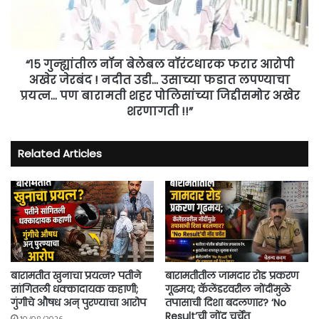
फरार
आरोपी
अखेर
जेरबंद
!
“१५ गुन्ह्यांतील नॉन बेलेबल वॉरंटधारक फरार आरोपी
नदीत
अखेर जेरबंद ! नदीत उडी... उसाच्या फडात लपण्याचा
उडी...
प्रयत्न... पण बारामती शहर पोलिसांच्या जिद्दीसमोर अखेर
उसाच्या
शरणागती !!”
फडात
लपण्याचा
प्रयत्न...
Related Articles
पण
बारामती
शहर
पोलिसांच्या
जिद्दीसमोर
अखेर
शरणागती
!!”
बारामतीत खुनाचा प्रयत्न? पतीने
बारामतीतील जामदार रोड प्रकरण
सांगितली धक्कादायक कहाणी;
गूढमय; कॅलेंडरवरील नोंदींमुळे
गुंगीचे औषध अन् पुरण्याचा आरोप
तपासाची दिशा बदलणार? ‘No
Result’ची नोंद चर्चेत