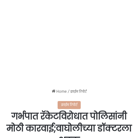
Home
/
क्राईम रिपोर्ट
क्राईम रिपोर्ट
गर्भपात रॅकेटविरोधात पोलिसांनी
मोठी कारवाई;वाघोलीच्या डॉक्टरला