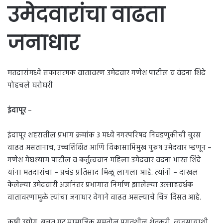
उमेदवारांचा वाढता
जनाधार
मतदारांमध्ये सकारात्मक वातावरण उमेदवार गणेश पाटील व वंदना शिंदे
पोहचले घरोघरी
इंदापूर
–
इंदापूर शहरातील प्रभाग क्रमांक 3 मध्ये नगरपरिषद निवडणुकीची चुरस
वाढत असतानाच, उच्चशिक्षित आणि विकासाभिमुख पुरुष उमेदवार म्हणून –
गणेश मेघश्याम पाटील व कर्तुत्ववान महिला उमेदवार वंदना भारत शिंदे
यांना मतदारांचा – प्रचंड प्रतिसाद मिळू लागला आहे. त्यांनी – दाखल
केलेल्या उमेदवारी अर्जानंतर प्रभागात निर्माण झालेल्या उत्साहवर्धक
वातावरणामुळे त्यांचा जनाधार वेगाने वाढत असल्याचे चित्र दिसत आहे.
कृषी,उद्योग, बचत गट,सामाजिक समतोल,प्रगतशील शेतकरी, व्यवसायाशी