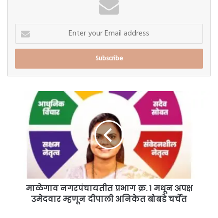
Enter
your
Email
address
माळेगाव
नगरपंचायतीत
प्रभाग
क्र.
1
मधून
अपक्ष
उमेदवार
म्हणून
दीपाली
माळेगाव नगरपंचायतीत प्रभाग क्र. 1 मधून अपक्ष
अनिकेत
उमेदवार म्हणून दीपाली अनिकेत बोबडे चर्चेत
बोबडे