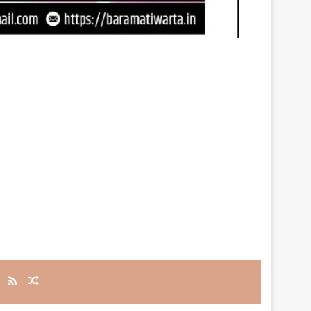
RSS
Random Article