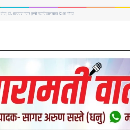
िनानिमित्त हुतात्मा स्तंभाला अभिवादन