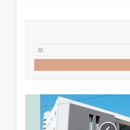
Enter
your
Email
address
नगरसेविका
पद
महिलांचे,
नियंत्रण
पतींचे?
बारामतीत