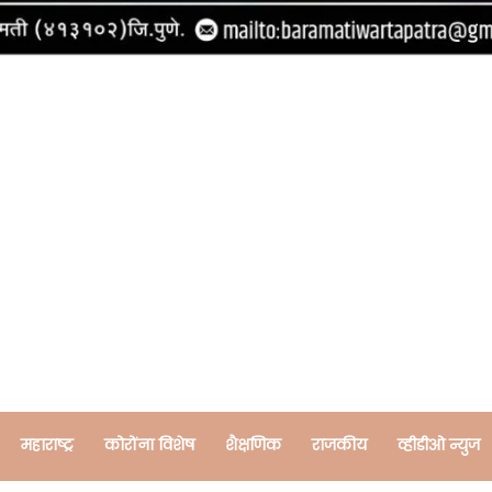
महाराष्ट्र
कोरोंना विशेष
शैक्षणिक
राजकीय
व्हीडीओ न्युज