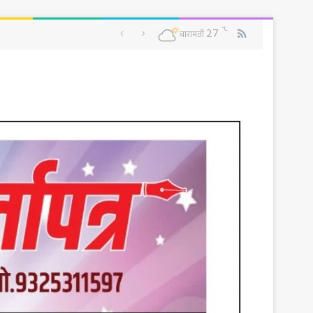
RSS
℃
27
बारामती