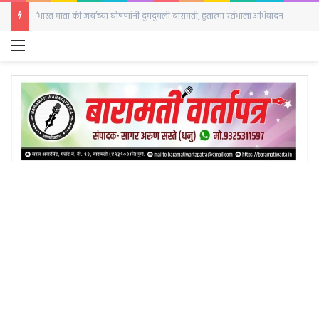
बारामतीत सजली घोड्यांची बाजारपेठ; पहिल्याच दिवशी २५ घोडे दाखल
Menu