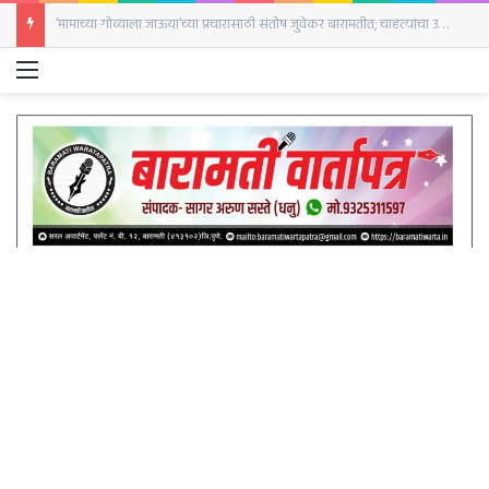
‘मामाच्या गोव्याला जाऊया’च्या प्रचारासाठी संतोष जुवेकर बारामतीत; चाहत्यांचा उत्स्फूर्त प्रतिसाद
Menu