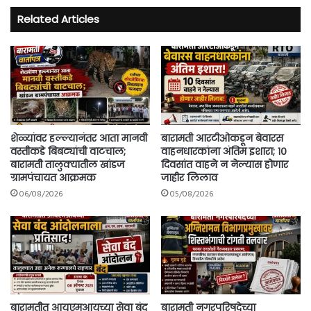
Related Articles
शेळ्यांवर हल्ल्यानंतर आता मानवी
बारामती आरटीओकडून बेवारस
वस्तीकडे बिबट्यांची वाटचाल;
वाहनधारकांना अंतिम इशारा; १०
बारामती तालुक्यातील खांडज
दिवसांत वाहने न नेल्यास होणार
ग्रामपंचायत आक्रमक
जाहीर लिलाव
06/08/2026
05/08/2026
बारामतीत आयएमआयच्या सेवा बंद
बारामती नगरपरिषदेच्या