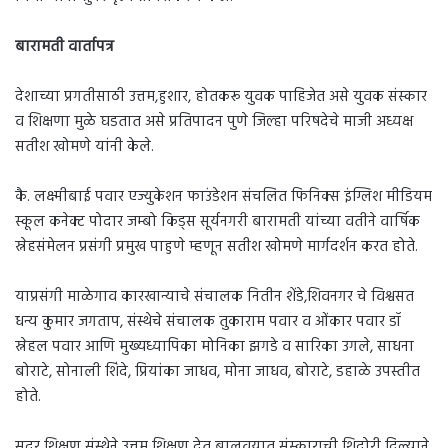
बारामती वार्तापत्र
देशाच्या प्रगतीसाठी उत्तम,हुशार, होतकरू युवक पाहिजेत असे युवक संस्कार
व शिक्षणा मुळे घडतात असे प्रतिपादन पुणे जिल्हा परिषदेचे माजी अध्यक्ष
सतीश खोमणे यांनी केले.
कै. लक्ष्मीबाई पवार एज्युकेशन फाउंडेशन संचलित फिनिक्स इंग्लिश मीडियम
स्कूल कनेक्ट पोदार जम्बो किड्स सूर्यनगरी बारामती यांच्या वतीने वार्षिक
स्नेहसंमेलन प्रसंगी प्रमुख पाहुणे म्हणून सतीश खोमणे मार्गदर्शन करत होते.
याप्रसंगी माळेगाव कारखान्याचे संचालक नितीन शेंडे,शिवनगर चे विश्वसत
धन्य कुमार जगताप, संस्थेचे संचालक तुकाराम पवार व ओंकार पवार डॉ
स्नेहल पवार आणि मुख्यध्यापिका मोनिका झगडे व सारिका उगले, साधना
बोराटे, सोनाली शिंदे, प्रियांका जाधव, मोना जाधव, बोराटे, डहाळे उपस्तीत
होते.
सदर शिक्षण संस्थेने उत्तम शिक्षण देत बालवयात संस्काराची शिदोरी दिल्याने