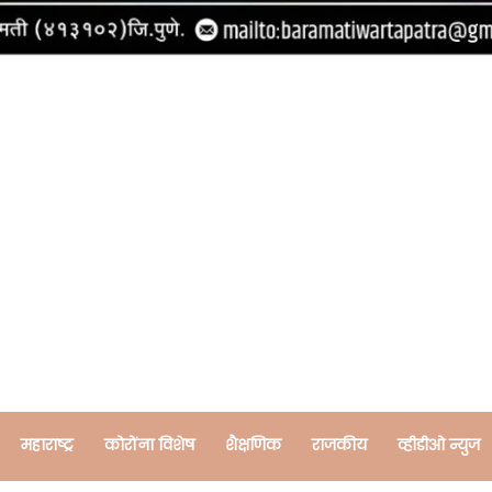
महाराष्ट्र
कोरोंना विशेष
शैक्षणिक
राजकीय
व्हीडीओ न्युज