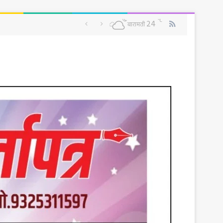
RSS
℃
24
बारामती