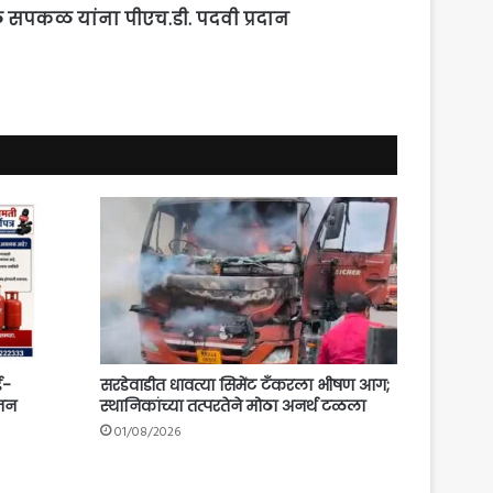
बळे सपकळ यांना पीएच.डी. पदवी प्रदान
ई-
सरडेवाडीत धावत्या सिमेंट टँकरला भीषण आग;
ोजन
स्थानिकांच्या तत्परतेने मोठा अनर्थ टळला
01/08/2026