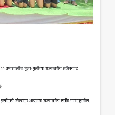
त १४ वर्षांखालील मुला-मुलींच्या राज्यस्तरीय अजिंक्यपद
े.
ुलींमध्ये कोल्हापूर अव्वलया राज्यस्तरीय स्पर्धेत महाराष्ट्रातील