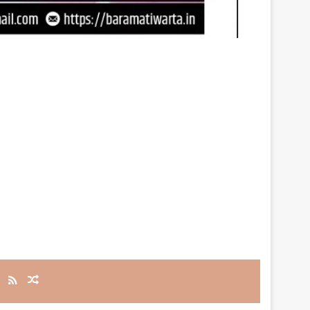
RSS
Random Article