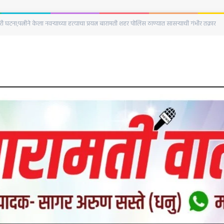
घटना;पत्नीने केला नवऱ्याच्या हत्याचा प्रयत्न बारामती शहर पोलिस ठाण्यात सासऱ्याची गंभीर तक्रार