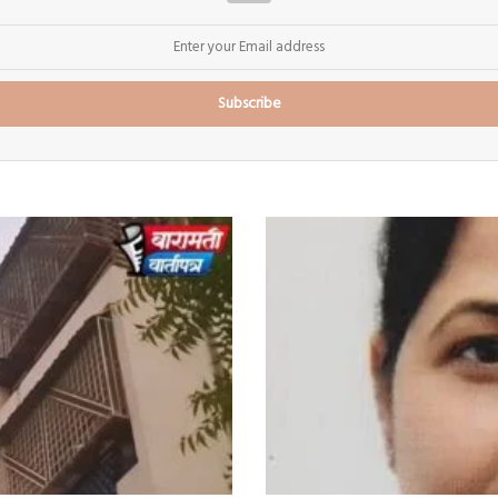
डॉ.
क्रांती
वाबळे
सपकळ
यांना
पीएच.डी.
पदवी
प्रदान