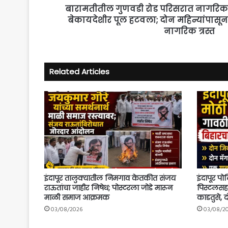
रस्त्यावरील
बारामतीतील गुणवडी रोड परिसरात नागरिकांच्य
लाईट
बेकायदेशीर पूल हटवला; दोन महिन्यांपासून 
बंद,
नागरिक त्रस्त
नागरिक
त्रस्त
Related Articles
इंदापूर तालुक्यातील निमगाव केतकीत संजय
इंदापूर प
राऊतांचा जाहीर निषेध; पोस्टरला जोडे मारून
पिस्टलसह
माळी समाज आक्रमक
काडतुसे, 
03/08/2026
03/08/2