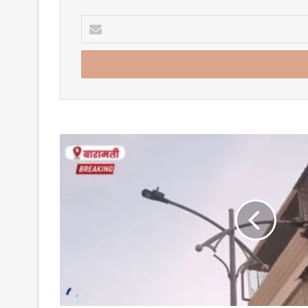
Enter
your
Email
address
बारामतीतील
गुणवडी
रोड
परिसरात
नागरिकांच्या
समस्यांकडे
दुर्लक्ष?
बेकायदेशीर
पूल
हटवला;
दोन
महिन्यांपासून