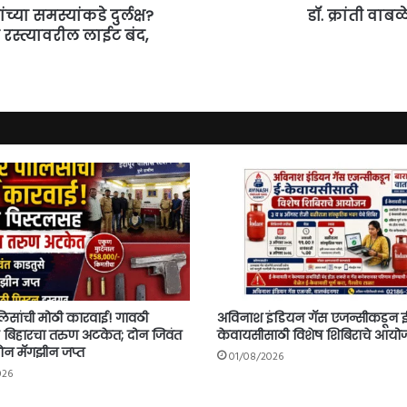
ा समस्यांकडे दुर्लक्ष?
डॉ. क्रांती वा
रस्त्यावरील लाईट बंद,
ोलिसांची मोठी कारवाई! गावठी
अविनाश इंडियन गॅस एजन्सीकडून 
 बिहारचा तरुण अटकेत; दोन जिवंत
केवायसीसाठी विशेष शिबिराचे आय
दोन मॅगझीन जप्त
01/08/2026
026