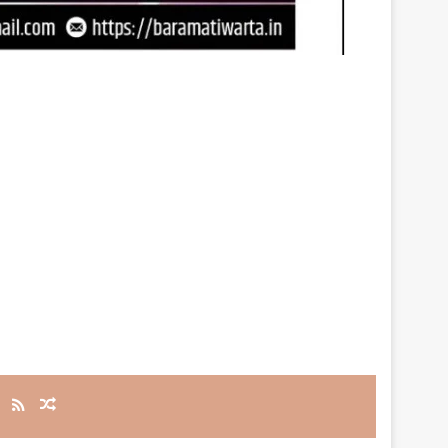
RSS
Random Article