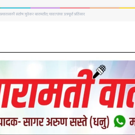
घटना;पत्नीने केला नवऱ्याच्या हत्याचा प्रयत्न बारामती शहर पोलिस ठाण्यात सासऱ्याची गंभीर तक्रार