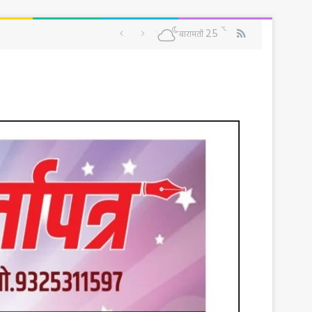
RSS
℃
25
बारामती