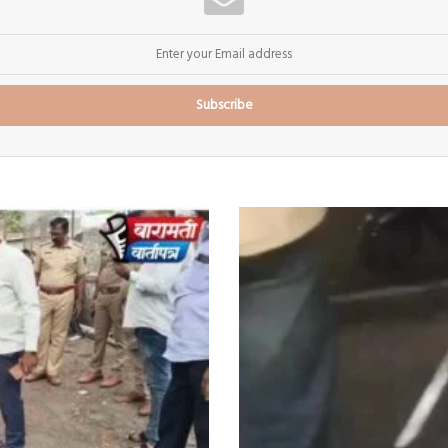
दादा
मला
वाचवा;
बारामती
शहर
पोलीस
स्टेशनच्या
हाकेच्या
अंतरावर
कोयता-
तलवारीचा
धाक