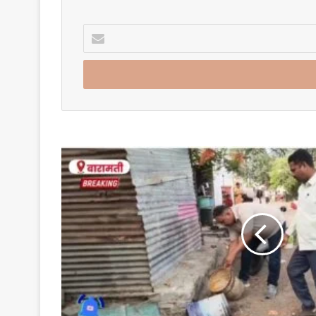
Enter
your
Email
address
बारामती
शहरातील
अवैध
हातभट्ट्यांवर
पोलिसांचा
धडक
मोठी
कारवाई