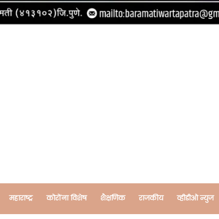
महाराष्ट्र
कोरोंना विशेष
शैक्षणिक
राजकीय
व्हीडीओ न्युज