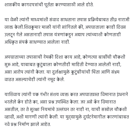
शासकीय कागदपत्रांची पूर्तता करण्यासाठी आले होते.
या वेळी त्यांनी माध्यमांशी संवाद साधताना तपास प्रक्रियेबाबत तीव्र नाराजी
व्यक्त केली.शिवकुमार माळी यांनी सांगितले की, अपघाताला काही दिवस
उलटून गेले असतानाही तपास यंत्रणांकडून अद्याप त्यांच्याशी कोणताही
अधिकृत संपर्क साधण्यात आलेला नाही.
अपघाताच्या तपासाची नेमकी दिशा काय आहे, कोणत्या बाबींची चौकशी
सुरू आहे, याबाबत कुटुंबाला कोणतीही माहिती देण्यात आलेली नाही,
असा आरोप त्यांनी केला. या दुर्लक्षामुळे कुटुंबीयांची चिंता आणि संभ्रम
वाढत असल्याचेही त्यांनी नमूद केले.
याशिवाय त्यांनी एक गंभीर संशय व्यक्त करत अपघातग्रस्त विमानात इंधनाने
भरलेले कॅन होते का, असा प्रश्न उपस्थित केला. जर असे कॅन विमानात
असतील, तर ते सुरक्षा नियमांचे उल्लंघन तर नाही ना, याची सखोल चौकशी
व्हावी, अशी मागणी त्यांनी केली. या मुद्द्यामुळे दुर्घटनेमागील कारणांबाबत
नवे प्रश्न निर्माण झाले आहेत.