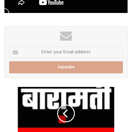
Enter
your
Email
address
बारामतीत
उद्या
व्यवहार
सुरळीत
की
बंद?
नागरिकांमध्ये