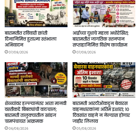
बारामतीत रविवारी क्रांती
आईच्या दुधाचे महत्त्व अधोरेखित;
दिनानिमित्त हुतात्मा स्तंभाला
बारामतीत जागतिक स्तनपान
अभिवादन
सप्ताहानिमित्त विशेष कार्यक्रम
07/08/2026
07/08/2026
शेळ्यांवर हल्ल्यानंतर आता मानवी
बारामती आरटीओकडून बेवारस
वस्तीकडे बिबट्यांची वाटचाल;
वाहनधारकांना अंतिम इशारा; १०
बारामती तालुक्यातील खांडज
दिवसांत वाहने न नेल्यास होणार
ग्रामपंचायत आक्रमक
जाहीर लिलाव
06/08/2026
05/08/2026