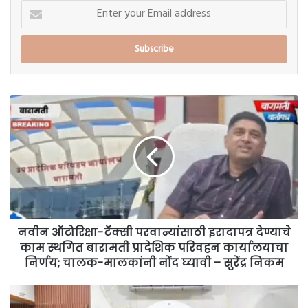
Enter
your
Email
address
नवीन
ऑटोरिक्षा-
टॅक्सी
परवान्यांसाठी
इरादापत्र
देण्याचे
काम
स्थगित
बारामती
प्रादेशिक
नवीन ऑटोरिक्षा-टॅक्सी परवान्यांसाठी इरादापत्र देण्याचे
परिवहन
काम स्थगित बारामती प्रादेशिक परिवहन कार्यालयाचा
कार्यालयाचा
निर्णय; चालक-मालकांनी नोंद घ्यावी – सुरेंद्र निकम
निर्णय;
चालक-
कामगारपुत्र
मालकांनी
तनिष