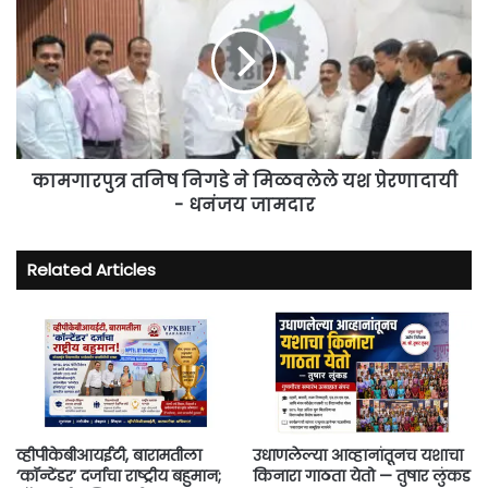
नोंद
निगडे
घ्यावी
ने
–
मिळवलेले
सुरेंद्र
यश
निकम
प्रेरणादायी
-
धनंजय
जामदार
कामगारपुत्र तनिष निगडे ने मिळवलेले यश प्रेरणादायी
- धनंजय जामदार
Related Articles
व्हीपीकेबीआयईटी, बारामतीला
उधाणलेल्या आव्हानांतूनच यशाचा
‘कॉन्टेंडर’ दर्जाचा राष्ट्रीय बहुमान;
किनारा गाठता येतो — तुषार लुंकड