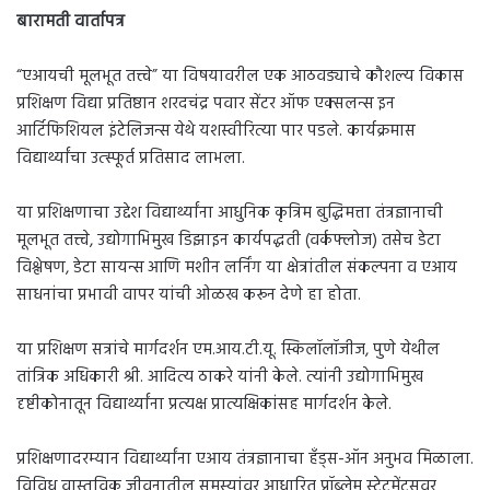
बारामती वार्तापत्र
“एआयची मूलभूत तत्त्वे” या विषयावरील एक आठवड्याचे कौशल्य विकास
प्रशिक्षण विद्या प्रतिष्ठान शरदचंद्र पवार सेंटर ऑफ एक्सलन्स इन
आर्टिफिशियल इंटेलिजन्स येथे यशस्वीरित्या पार पडले. कार्यक्रमास
विद्यार्थ्यांचा उत्स्फूर्त प्रतिसाद लाभला.
या प्रशिक्षणाचा उद्देश विद्यार्थ्यांना आधुनिक कृत्रिम बुद्धिमत्ता तंत्रज्ञानाची
मूलभूत तत्त्वे, उद्योगाभिमुख डिझाइन कार्यपद्धती (वर्कफ्लोज) तसेच डेटा
विश्लेषण, डेटा सायन्स आणि मशीन लर्निंग या क्षेत्रांतील संकल्पना व एआय
साधनांचा प्रभावी वापर यांची ओळख करून देणे हा होता.
या प्रशिक्षण सत्रांचे मार्गदर्शन एम.आय.टी.यू. स्किलॉलॉजीज, पुणे येथील
तांत्रिक अधिकारी श्री. आदित्य ठाकरे यांनी केले. त्यांनी उद्योगाभिमुख
दृष्टीकोनातून विद्यार्थ्यांना प्रत्यक्ष प्रात्यक्षिकांसह मार्गदर्शन केले.
प्रशिक्षणादरम्यान विद्यार्थ्यांना एआय तंत्रज्ञानाचा हँड्स-ऑन अनुभव मिळाला.
विविध वास्तविक जीवनातील समस्यांवर आधारित प्रॉब्लेम स्टेटमेंट्सवर