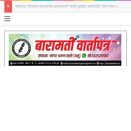
‘मामाच्या गोव्याला जाऊया’च्या प्रचारासाठी संतोष जुवेकर बारामतीत; चाहत्यांचा उत्स्फूर्त प्रतिसाद
Menu