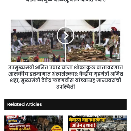
पवार
उपमुख्यमंत्री
अजित
पवार
यांना
शोकाकुल
वातावरणात
शासकीय
इतमामात
अंत्यसंस्कार;
केंद्रीय
उपमुख्यमंत्री अजित पवार यांना शोकाकुल वातावरणात
गृहमंत्री
शासकीय इतमामात अंत्यसंस्कार; केंद्रीय गृहमंत्री अमित
अमित
शहा, मुख्यमंत्री देवेंद्र फडणवीस यांच्यासह मान्यवरांची
शहा,
उपस्थिती
मुख्यमंत्री
देवेंद्र
फडणवीस
Related Articles
यांच्यासह
मान्यवरांची
उपस्थिती