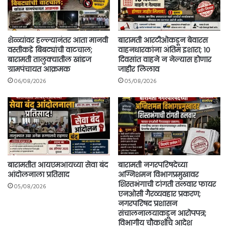
शेळ्यांवर हल्ल्यानंतर आता मानवी
बारामती आरटीओकडून बेवारस
वस्तीकडे बिबट्यांची वाटचाल;
वाहनधारकांना अंतिम इशारा; १०
बारामती तालुक्यातील खांडज
दिवसांत वाहने न नेल्यास होणार
ग्रामपंचायत आक्रमक
जाहीर लिलाव
06/08/2026
05/08/2026
बारामतीत आयएमआयच्या सेवा बंद
बारामती नगरपरिषदेच्या
आंदोलनाला प्रतिसाद
अग्निशमन विभागप्रमुखावर
शिस्तभंगाची टांगती तलवार फायर
05/08/2026
एनओसी गैरव्यवहार प्रकरण;
नगरपरिषद प्रशासन
संचालनालयाकडून आरोपपत्र;
विभागीय चौकशीचे आदेश