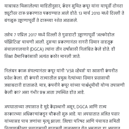
याबाबत मिळालेल्या माहितीनुसार, कॅप्टन सुमित कपूर यांना यापूर्वी दोनदा
ड्यूटीवर दारू प्रकरणात पकडण्यात आले होते. १३ मार्च २०१० मध्ये दिल्ली ते
बंगळुरू उड्डाणापूर्वी ते दारूच्या नशेत आढळले.
तसेच ७ एप्रिल २०१७ मध्ये दिल्ली ते गुवाहाटी उड्डाणापूर्वी ‘अल्कोहोल
पॉझिटिव्ह’ चाचणी आली. दुसऱ्या प्रकरणानंतर नागरी विमान वाहतूक
संचालनालयाने (DGCA) त्यांना तीन वर्षांसाठी निलंबित केले होते. ही
शिक्षा वैमानिकांसाठी अत्यंत कठोर मानली जाते.
निलंबन काळ संपल्यानंतर कपूर यांनी ‘VSR व्हेंचर्स’ या खासगी कंपनीत
प्रवेश केला. ही कंपनी राज्यातील प्रमुख नेत्यांच्या विमान प्रवासाची
जबाबदारी हाताळते. मात्र, कंपनीने कपूर यांच्या पार्श्वभूमीची योग्य तपासणी
केली का? असा गंभीर प्रश्न आता उपस्थित होत आहे.
अपघाताच्या तपासात हे मुद्दे केंद्रस्थानी असून, DGCA आणि राज्य
सरकारच्या अधिकाऱ्यांकडून चौकशी सुरू आहे. या अपघातात अजित पवार
यांच्यासह पाच जणांचा मृत्यू झाला. जिल्हा परिषद आणि पंचायत समिती
निवडणुकीच्या प्रचारासाठी बारामती तालुक्यात येत असताना हा अपघात