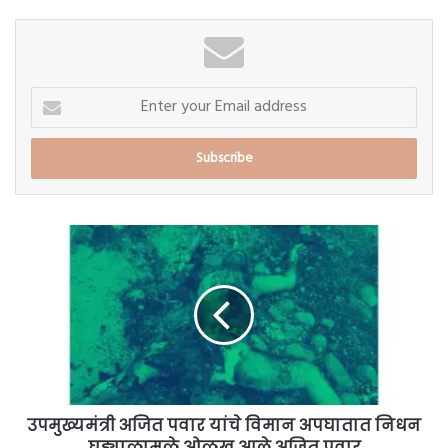
Enter
your
Email
address
उपमुख्यमंत्री
अजित
पवार
यांचे
विमान
अपघातात
निधन
घड्याळामुळे
ओळखू
आले
उपमुख्यमंत्री अजित पवार यांचे विमान अपघातात निधन
अजित
घड्याळामुळे ओळखू आले अजित पवार