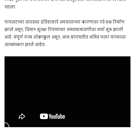
घडला.
पायलटच्या वादग्रस्त इतिहासाने अपघाताच्या कारणांवर नवे प्रश्न निर्माण
झाले असून, विमान सुरक्षा नियमांच्या अंमलबजावणीवर चर्चा सुरू झाली
आहे. संपूर्ण राज्य शोकाकुल असून, आज बारामतीत अजित पवार यांच्यावर
अंत्यसंस्कार झाले आहेत.