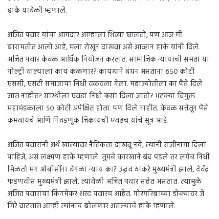
हाके यावेळी म्हणाले.
अजित पवार यांचा आमदार आम्हाला शिव्या घालतो, पण आज मी
बारामतीत आलो आहे, मला रोखून दाखवा असे आव्हान हाके यांनी दिले.
अजित पवार केवळ आर्थिक नियोजन करतात. सामाजिक न्यायाची समता या
पोल्ट्री वाल्याला काय कळणार? कायद्याने बंधन असताना ६५० कोटी
एससी, एसटी समाजाचा निधी वळवला गेला. महाज्योतीला का पैसे दिले
जात नाहीत? सारथीला एवढा निधी कसा दिला जातो? भटक्या विमुक्त
महामंडळाला ५० कोटी अपेक्षित होता. पण दिले नाहीत. केवळ सत्तेतून पैसे
कमवायचे आणि निवडणूक जिकायची एवढंच यांचे सूत्र आहे.
अजित पवारांनी अर्थ खात्यावर नैतिकता दाखवू नये, त्यांनी राजीनामा दिला
पाहिजे, असं लक्ष्मण हाके म्हणाले. तुमचे कारखाने बंद पडले तर लगेच निधी
मिळतो मग ओबीसींना वेगळा न्याय का? उद्धव ठाकरे मुख्यमंत्री झाले, देवेंद्र
फडणवीस मुख्यमंत्री झाले. त्यावेळी अजित पवार सत्तेत असतात. त्यामुळे
अजित पवारांचा किंगमेकर शरद पवारच आहेत. गोरगरिबांच्या डोक्यावर जे
मिरे वाटतात आम्ही त्यांनाच बोलणार असल्याचे हाके म्हणाले.