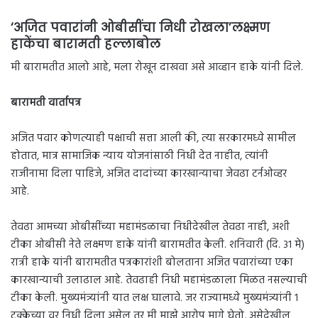
‘अजित पवारांनी ओबीसींचा निधी रोखला’लक्ष्मण
हाकेंचा बारामती हल्लाबोल
मी बारामतीत आलो आहे, मला रोखून दाखवा असे आव्हान हाके यांनी दिले.
बारामती वार्तापत्र
अजित पवार कोणत्याही पक्षाची सत्ता आली की, त्या सरकारमध्ये सामील
होतात, मात्र सामाजिक न्याय योजनांसाठी निधी देत नाहीत, त्यांनी
राजीनामा दिला पाहिजे, अजित दादांच्या कारखान्याचा जेवढा टर्नओव्हर
आहे.
तेवढा आमच्या ओबीसींच्या महामंडळाचा निधीदेखील तेवढा नाही, अशी
टीका ओबीसी नेते लक्ष्मण हाके यांनी बारामतीत केली. शनिवारी (दि. ३१ मे)
रात्री हाके यांनी बारामतीत पत्रकारांशी बोलताना अजित पवारांच्या एका
कारखान्याची उलाढाल आहे. तेवढाही निधी महामंडळाला मिळत नसल्याची
टीका केली. मुख्यमंत्र्यांनी यात लक्ष घालावे. जर राज्यामध्ये मुख्यमंत्र्यांनी १
टक्केच्या वर निधी दिला असेल तर मी माझे आरोप मागे घेतो, असेदेखील