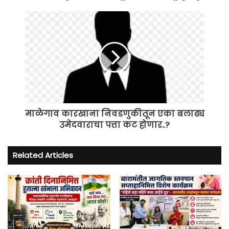
माळेगाव
कारखाना
निवडणुकीतून
एका
बलाढ्य
उमेदवाराचा
पत्ता
कट
होणार..?
माळेगाव कारखाना निवडणुकीतून एका बलाढ्य
उमेदवाराचा पत्ता कट होणार..?
Related Articles