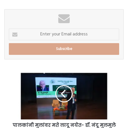
Enter
your
Email
address
पालकांनी
मुलांवर
मते
लादू
नयेत-
डॉ.
नंदू
मुलमुले
पालकांनी मुलांवर मते लादू नयेत- डॉ. नंदू मुलमुले