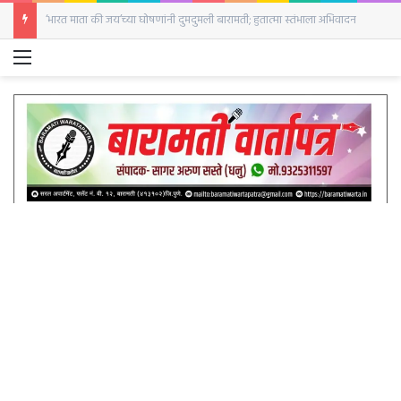
‘भारत माता की जय’च्या घोषणांनी दुमदुमली बारामती; हुतात्मा स्तंभाला अभिवादन
Menu