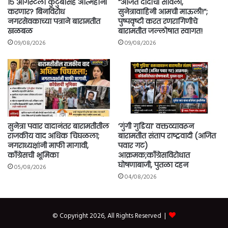
१५ ऑगस्टला कुटुंबासह आत्महानी
“अजित दादांची सावली,
करणार? बिनविरोध
सुनेत्रावाहिनी आमची माऊली!”;
नगरसेवकाच्या पत्राने बारामतीत
पुष्पवृष्टी करत रणरागिणीचे
खळबळ
बारामतीत जल्लोषात स्वागत!
09/08/2026
09/08/2026
सुनेत्रा पवार वादानंतर बारामतीतील
‘गुंगी गुडिया’ वक्तव्यावरून
राजकीय वाद अधिक चिघळला;
बारामतीत संताप राष्ट्रवादी (अजित
नगराध्यक्षांनी माफी मागावी,
पवार गट)
काँग्रेसची भूमिका
आक्रमक;काँग्रेसविरोधात
घोषणाबाजी, पुतळा दहन
05/08/2026
04/08/2026
© Copyright 2026, All Rights Reserved |