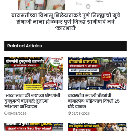
नाना
होळकर
पुणे
बारामतीच्या विश्वासू शिलेदाराकडे पुणे जिल्ह्याची सूत्रे
जिल्हा
संभाजी नाना होळकर पुणे जिल्हा ग्रामीणचे नवे
ग्रामीणचे
‘कारभारी’
नवे
‘कारभारी’
Related Articles
‘भारत माता की जय’च्या घोषणांनी
बारामतीत सजली घोड्यांची
दुमदुमली बारामती; हुतात्मा
बाजारपेठ; पहिल्याच दिवशी २५
स्तंभाला अभिवादन
घोडे दाखल
09/08/2026
09/08/2026