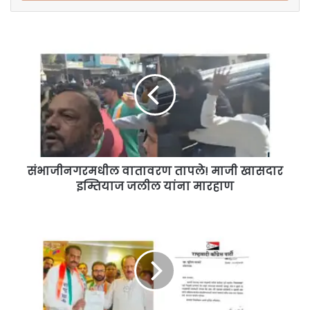
संभाजीनगरमधील
वातावरण
तापले!
माजी
खासदार
इम्तियाज
जलील
यांना
मारहाण
संभाजीनगरमधील वातावरण तापले! माजी खासदार
इम्तियाज जलील यांना मारहाण
बारामतीच्या
विश्वासू
शिलेदाराकडे
पुणे
जिल्ह्याची
सूत्रे
संभाजी