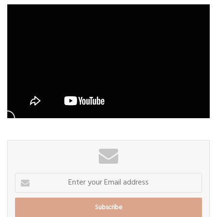
Enter
your
Email
address