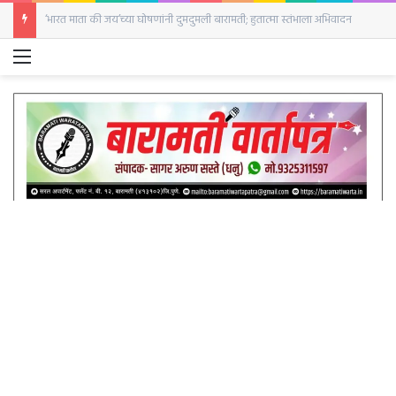
बारामतीत सजली घोड्यांची बाजारपेठ; पहिल्याच दिवशी २५ घोडे दाखल
Menu