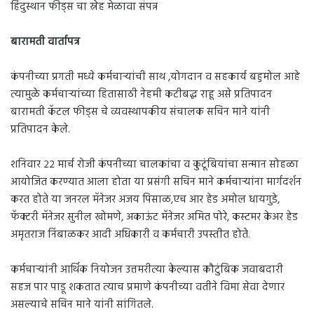
हिंदुस्थान फीड्स चा स्नेह मेळावा संपन्न
बारामती वार्तापत्र
कंपनीच्या प्रगती मध्ये कर्मचाऱ्यांची साथ ,योगदान व सहकार्य बहुमोल आहे
त्यामुळे कर्मचाऱ्यांच्या हितासाठी नेहमी कटीबद्ध राहू असे प्रतिपादन
बारामती कॅटल फीड्स चे व्यवस्थापकीय संचालक सचिन माने यांनी
प्रतिपादन केले.
शनिवार २२ मार्च रोजी कंपनीच्या चालकांचा व कुटूंबियांचा सन्मान सोहळा
आयोजित करण्यात आला होता या प्रसंगी सचिन माने कर्मचाऱ्यांना मार्गदर्शन
करत होते या जनरल मॅनेजर अजय पिसाळ,एच आर हेड अमोल धायगुडे,
फॅक्टरी मॅनेजर सुनील खोमणे, अकाऊंट मॅनेजर अमित पोरे, कस्टमर केअर हेड
अमृतराज निंबाळकर आदी अधिकारी व कर्मचारी उपस्तीत होते.
कर्मचाऱ्यांनी आर्थिक नियोजन उत्तमरीत्या केल्यास कौटुंबिक जवाबदारी
सहज पार पाडू शकतात त्याच प्रमाणे कंपनीच्या वतीने विमा सेवा देणार
असल्याचे सचिन माने यांनी सांगितले.