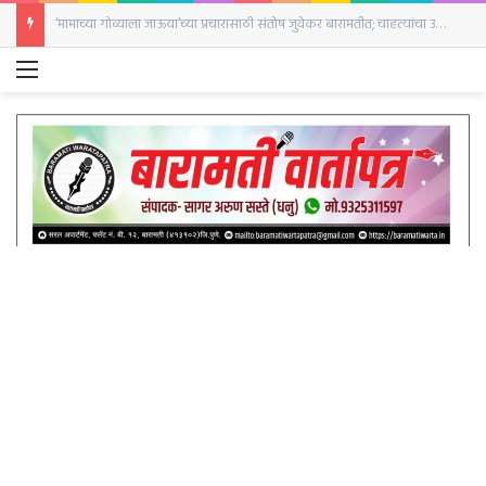
‘मामाच्या गोव्याला जाऊया’च्या प्रचारासाठी संतोष जुवेकर बारामतीत; चाहत्यांचा उत्स्फूर्त प्रतिसाद
Menu