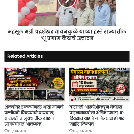
हस्ते
राज्यातील
‘भू
प्रणाम’केंद्राचे
उद्घाटन
महसूल मंत्री चंद्रशेखर बावनकुळे यांच्या हस्ते राज्यातील
‘भू प्रणाम’केंद्राचे उद्घाटन
Related Articles
शेळ्यांवर हल्ल्यानंतर आता मानवी
बारामती आरटीओकडून बेवारस
वस्तीकडे बिबट्यांची वाटचाल;
वाहनधारकांना अंतिम इशारा; १०
बारामती तालुक्यातील खांडज
दिवसांत वाहने न नेल्यास होणार
ग्रामपंचायत आक्रमक
जाहीर लिलाव
06/08/2026
05/08/2026