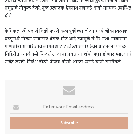
अध्यक्ष स्वाती ढवाण, आर के बाजारचे उद्योजक मनोज डुंबरे, किसान उद्योग
समूहाचे गोकुळ देवरे, गुळ उत्पादक हेमनाथ नलावडे आदी मान्यवर उपस्थित
होते.
केमिकल फ्री पदार्थ विक्री करणे धकाबुकीच्या जीवनामध्ये जीवनावश्यक
वस्तूमध्ये मोठ्या प्रमाणात भेसळ होत आहे त्यामुळे गंभीर अशा आजारांना
माणसांना सामोरे जावे लागत आहे हे डोळ्यासमोर ठेवून ग्राहकांना भेसळ
विहिरीत पदार्थ कसे मिळतील याचा प्रयत्न या शॉपी मधून होणार असल्याचे
राजेंद्र खराडे, निलेश दोरगे, नीलम दोरगे, शारदा खराडे यांनी सांगितले .
Enter
your
Email
address