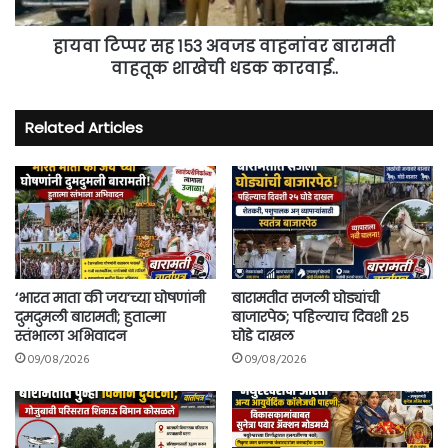
वाहतूक
शाखेची
धडक
हायवा टिप्पर सह १५३ अवजड वाहनांवर बारामती
कारवाई..
वाहतूक शाखेची धडक कारवाई..
Related Articles
‘भारत माता की जय’च्या घोषणांनी
बारामतीत सजली घोड्यांची
दुमदुमली बारामती; हुतात्मा
बाजारपेठ; पहिल्याच दिवशी २५
स्तंभाला अभिवादन
घोडे दाखल
09/08/2026
09/08/2026