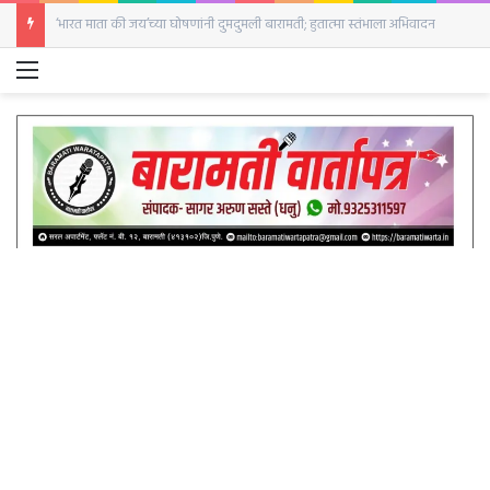
‘भारत माता की जय’च्या घोषणांनी दुमदुमली बारामती; हुतात्मा स्तंभाला अभिवादन
Menu