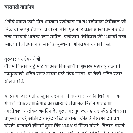
बारामती वार्तापत्र
शेतीचे प्रमाण कमी होत असताना प्रत्येकास अन्न व भाजीपाला केमिकल फ्री
मिळावा म्हणून शेतकरी व ग्राहक यांनी पुढाकार घेऊन प्रकल्प उभे करावेत
तरच मानवाचे आरोग्य उत्तम राहील . प्रत्येकास ‘केमिकल फ्री ‘ अन्नाची गरज
असल्याचे प्रतिपादन राज्याचे उपमुख्यमंत्री अजित पवार यांनी केले.
गुरुवार ४ सप्टेंबर रोजी
नीलम किसान न्यूट्रीमार्ट या ऑरगॅनिक शॉपीचा शुभारंभ महाराष्ट्र राज्याचे
उपमुख्यमंत्री अजित पवार यांच्या हस्ते संपन्न झाला. या वेळी अजित पवार
बोलत होते.
या प्रसंगी बारामती तालुका राष्ट्रवादी चे अध्यक्ष राजवर्धन शिंदे, मा.अध्यक्ष
संभाजी होळकर,माळेगाव कारखान्याचे संचालक नितीन सातव मा.
नगरसेवक नगरसेवक जयसिंग देशमुख,अमर धुमाळ, महाराष्ट्र क्रीडाई चेअरमन
प्रफुल्ल तावरे, खजिनदार सुरेंद्र भोईटे बारामती क्रीडाई चेअरमन दत्तात्रय
बोराडे, बारामती क्रीडाई वुमन विंग अध्यक्ष डॉ स्मिता बोराडे ,जिजाऊ संघाचे