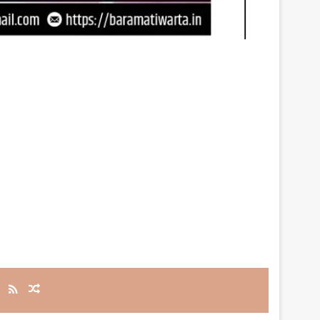
RSS
Random Article