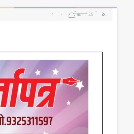
RSS
℃
25
बारामती