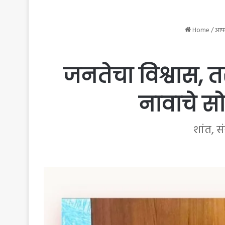
Home
/
आपल
जनतेचा विश्वास, त
नावाचे स
शांत, स