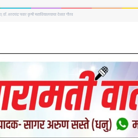
िमित्त हुतात्मा स्तंभाला अभिवादन