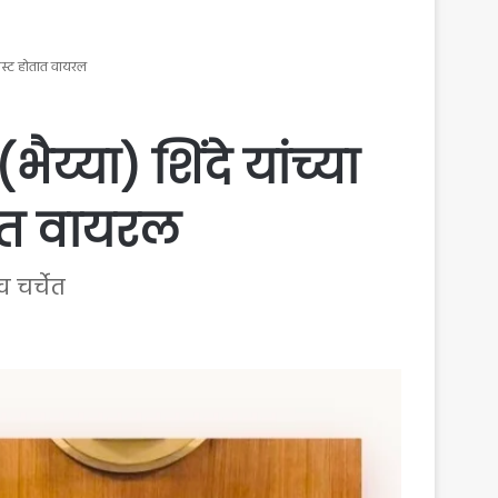
पोस्ट होतात वायरल
्या) शिंदे यांच्या
तात वायरल
व चर्चेत