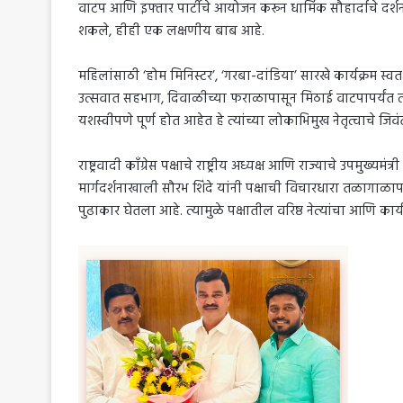
वाटप आणि इफ्तार पार्टीचे आयोजन करून धार्मिक सौहार्दाचे दर्शन 
शकले, हीही एक लक्षणीय बाब आहे.
महिलांसाठी ‘होम मिनिस्टर’, ‘गरबा-दांडिया’ सारखे कार्यक्रम स
उत्सवात सहभाग, दिवाळीच्या फराळापासून मिठाई वाटपापर्यंत त्या
यशस्वीपणे पूर्ण होत आहेत हे त्यांच्या लोकाभिमुख नेतृत्वाचे जि
राष्ट्रवादी काँग्रेस पक्षाचे राष्ट्रीय अध्यक्ष आणि राज्याचे उपमुख्
मार्गदर्शनाखाली सौरभ शिंदे यांनी पक्षाची विचारधारा तळागाळाप
पुढाकार घेतला आहे. त्यामुळे पक्षातील वरिष्ठ नेत्यांचा आणि कार्यक