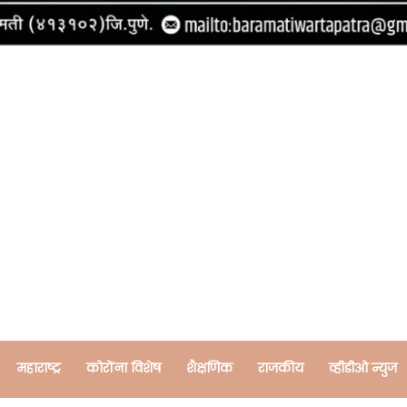
महाराष्ट्र
कोरोंना विशेष
शैक्षणिक
राजकीय
व्हीडीओ न्युज