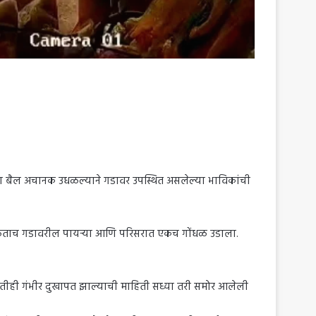
तीचा बैल अचानक उधळल्याने गडावर उपस्थित असलेल्या भाविकांची
 उधळताच गडावरील पायऱ्या आणि परिसरात एकच गोंधळ उडाला.
 कोणतीही गंभीर दुखापत झाल्याची माहिती सध्या तरी समोर आलेली