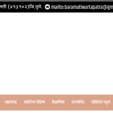
महाराष्ट्र
कोरोंना विशेष
शैक्षणिक
राजकीय
व्हीडीओ न्युज