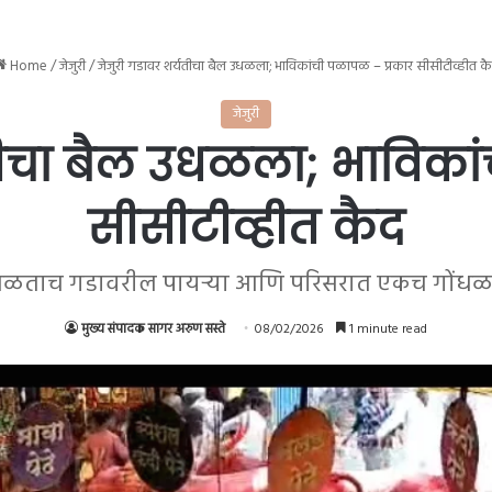
Home
/
जेजुरी
/
जेजुरी गडावर शर्यतीचा बैल उधळला; भाविकांची पळापळ – प्रकार सीसीटीव्हीत क
जेजुरी
तीचा बैल उधळला; भाविका
सीसीटीव्हीत कैद
धळताच गडावरील पायऱ्या आणि परिसरात एकच गोंधळ
मुख्य संपादक सागर अरुण सस्ते
08/02/2026
1 minute read