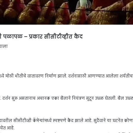
ी पळापळ – प्रकार सीसीटीव्हीत कैद
डाला
ंमध्ये मोठी भीतीचे वातावरण निर्माण झाले. दर्शनासाठी आणण्यात आलेला शर्य
ती. दर्शन सुरू असतानाच अचानक एका बैलाने नियंत्रण सुटून उधळ घेतली. बैल
ावरील सीसीटीव्ही कॅमेऱ्यांमध्ये स्पष्टपणे कैद झाले आहे. सुदैवाने या घटनेत
येत आहे.