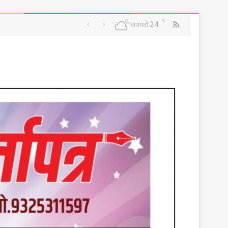
RSS
℃
24
बारामती