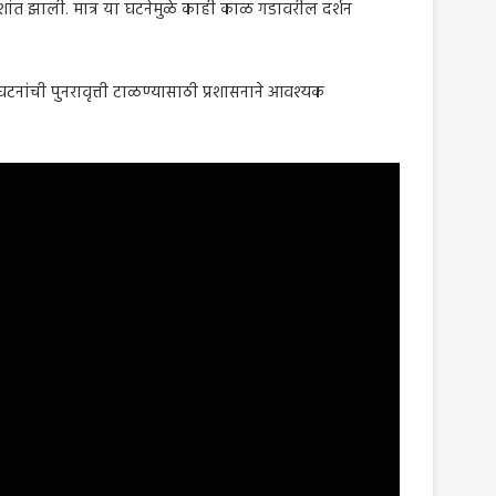
 शांत झाली. मात्र या घटनेमुळे काही काळ गडावरील दर्शन
नांची पुनरावृत्ती टाळण्यासाठी प्रशासनाने आवश्यक