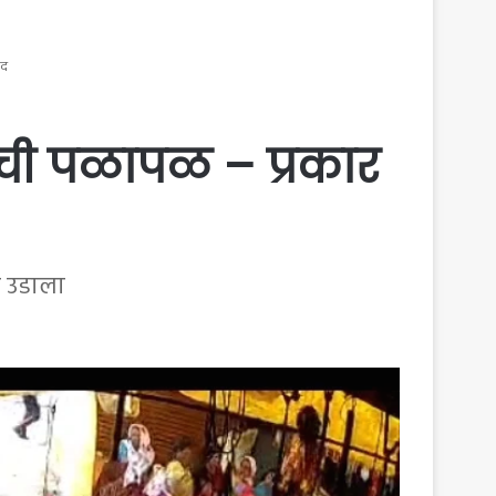
ैद
ंची पळापळ – प्रकार
 उडाला