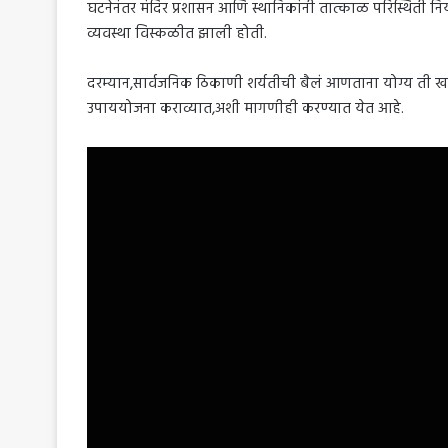
घटनेनंतर मंदिर प्रशासन आणि स्थानिकांनी तात्काळ परिस्थिती न
व्यवस्था विस्कळीत झाली होती.
दरम्यान,सार्वजनिक ठिकाणी शर्यतीची बैलं आणताना योग्य ती खब
उपाययोजना कराव्यात,अशी मागणीही करण्यात येत आहे.