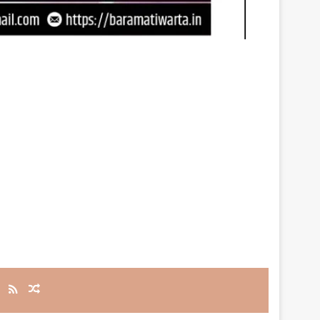
RSS
Random Article