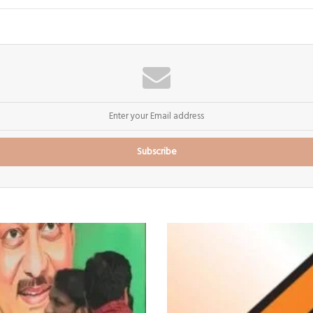
बारामती
विधानसभा
पोटनिवडणुकीच्या
पार्श्वभूमीवर
विशेष
मतदारयादी