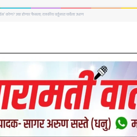
ा चौकशीसाठी राष्ट्रवादीने मोर्चा का काढला नाही?; निवास शेळके यांचा सवाल