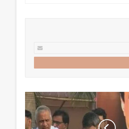
Enter
your
Email
address
अजित
पवारना
शेवटचा
निरोप
:दादांना
अस्थी