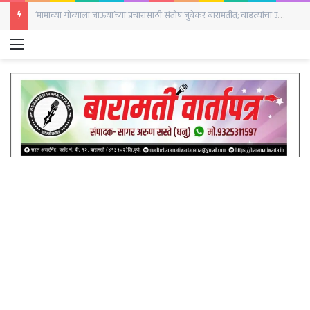
‘मामाच्या गोव्याला जाऊया’च्या प्रचारासाठी संतोष जुवेकर बारामतीत; चाहत्यांचा उत्स्फूर्त प्रतिसाद
Menu