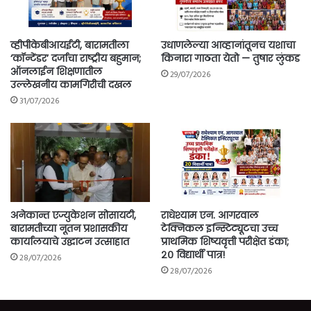
व्हीपीकेबीआयईटी, बारामतीला
उधाणलेल्या आव्हानांतूनच यशाचा
‘कॉन्टेंडर’ दर्जाचा राष्ट्रीय बहुमान;
किनारा गाठता येतो — तुषार लुंकड
ऑनलाईन शिक्षणातील
29/07/2026
उल्लेखनीय कामगिरीची दखल
31/07/2026
अनेकान्त एज्युकेशन सोसायटी,
राधेश्याम एन. आगरवाल
बारामतीच्या नूतन प्रशासकीय
टेक्निकल इन्स्टिट्यूटचा उच्च
कार्यालयाचे उद्घाटन उत्साहात
प्राथमिक शिष्यवृत्ती परीक्षेत डंका;
२० विद्यार्थी पात्र!
28/07/2026
28/07/2026