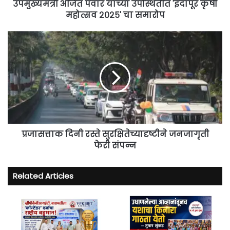
चा
उपमुख्यमंत्री अजित पवार यांच्या उपस्थितीत 'इंदापूर कृषी
समारोप
महोत्सव २०२५' चा समारोप
प्रजासत्ताक
दिनी
रस्ते
सुरक्षितेच्यादृष्टीने
जनजागृती
फेरी
संपन्न
प्रजासत्ताक दिनी रस्ते सुरक्षितेच्यादृष्टीने जनजागृती
फेरी संपन्न
Related Articles