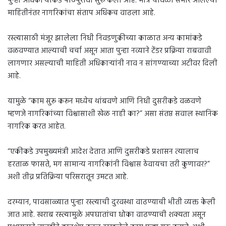
पुन्हा अधिकाऱ्यांकडे पाठपुरावा सुरू केला आहे. मात्र यावेळी समोर आलेल्या
माहितीनंतर नागरिकांचा संताप अधिकच वाढला आहे.
रस्त्यासाठी मंजूर झालेला निधी निवडणुकीच्या काळात अन्य कामांकडे
वळवण्यात आल्याची चर्चा असून आता पुन्हा नव्याने टेंडर प्रक्रिया राबवावी
लागणार असल्याची माहिती अधिकाऱ्यांनी नाव न सांगण्याच्या अटीवर दिली
आहे.
यामुळे “काम सुरू करून मध्येच थांबवणे आणि निधी दुसरीकडे वळवणे
म्हणजे नागरिकांच्या विश्वासाशी खेळ नाही का?” असा संतप्त सवाल स्थानिक
नागरिक करत आहेत.
“एकीकडे उपमुख्यमंत्री आदेश देतात आणि दुसरीकडे प्रशासन त्यालाच
हरताळ फासते, मग सामान्य नागरिकांनी विश्वास ठेवायचा तरी कुणावर?”
अशी तीव्र प्रतिक्रिया परिसरातून उमटत आहे.
दरम्यान, पावसाळ्यात पुन्हा रस्त्याची दुरवस्था वाढण्याची भीती व्यक्त केली
जात आहे. खराब रस्त्यामुळे अपघातांचा धोका वाढण्याची शक्यता असून