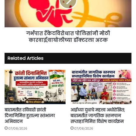
कारवाई;वाघोलीच्या
डॉक्टरला
अटक
गर्भपात रॅकेटविरोधात पोलिसांनी मोठी
कारवाई;वाघोलीच्या डॉक्टरला अटक
Related Articles
बारामतीत रविवारी क्रांती
आईच्या दुधाचे महत्त्व अधोरेखित;
दिनानिमित्त हुतात्मा स्तंभाला
बारामतीत जागतिक स्तनपान
अभिवादन
सप्ताहानिमित्त विशेष कार्यक्रम
07/08/2026
07/08/2026