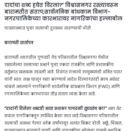
दादांचा शब्द हवेत विरला?” विश्वासनगर रस्त्यावरून
बारामतीत संताप;सार्वजनिक बांधकाम विभाग-
नगरपालिकेच्या कारभारावर नागरिकांचा हल्लाबोल
पावसाळ्यात पुन्हा रस्त्याची दुरवस्था वाढण्याची भीती
बारामती वार्तापत्र
बारामती शहरातील गुणवडी रोड परिसरातील विश्वासनगर येथील
रखडलेल्या रस्त्याच्या प्रश्नाने पुन्हा एकदा राजकीय आणि प्रशासकीय
वर्तुळात खळबळ उडवली आहे. दिवंगत राज्याचे उपमुख्यमंत्री अजित पवार
यांनी स्वतः लक्ष घालून रस्ता करण्याचे आदेश दिल्यानंतरही काम अर्धवट
थांबले असल्याने नागरिकांनी सार्वजनिक बांधकाम विभाग (PWD) आणि
नगरपालिकेच्या कारभारावर तीव्र संताप व्यक्त केला आहे.
“दादांनी दिलेला शब्दही आता प्रशासन पायदळी तुडवतंय का?”
असा थेट
सवाल नागरिकांकडून उपस्थित केला जात आहे.विश्वासनगर परिसरातील
रस्त्याची अवस्था गेल्या अनेक वर्षांपासून अत्यंत बिकट होती. खड्डे, चिखल,
पावसाळ्यात साचणारे पाणी आणि वाहतुकीचा खोळंबा यामुळे स्थानिक