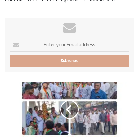
Enter
your
Email
address
बारामतीत
राष्ट्रवादीच्या
प्रचाराला
सुरुवात..
सचिन
सातव
आणि
सुनिल
सस्ते