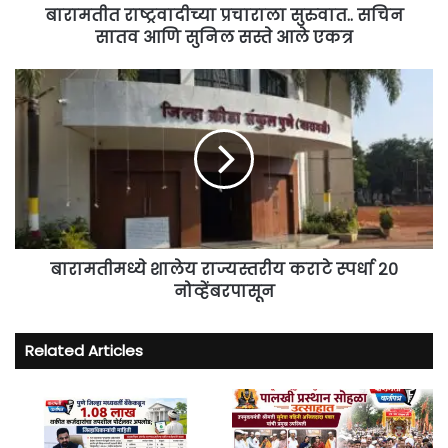
आले
बारामतीत राष्ट्रवादीच्या प्रचाराला सुरुवात.. सचिन
एकत्र
सातव आणि सुनिल सस्ते आले एकत्र
बारामतीमध्ये
शालेय
राज्यस्तरीय
कराटे
स्पर्धा
२०
नोव्हेंबरपासून
बारामतीमध्ये शालेय राज्यस्तरीय कराटे स्पर्धा २०
नोव्हेंबरपासून
Related Articles