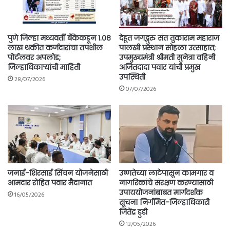
पुणे जिल्हा मध्यवर्ती बँकेकडून १.०८
देहूत जगद्गुरु संत तुकाराम महाराज
लाख थकीत कर्जदारांचा तपशील
पालखी प्रस्थान सोहळा उत्साहात;
पोर्टलवर अपलोड;
उपमुख्यमंत्री श्रीमती सुनेत्रा वहिनी
जिल्हाधिकाऱ्यांची माहिती
अजितदादा पवार यांची प्रमुख
उपस्थिती
28/07/2026
07/07/2026
जनाई-शिरसाई सिंचन योजनेसाठी
उष्णतेच्या लाटेपासून कामगार व
आमदार रोहित पवार मैदानात
नागरिकांचे संरक्षण करण्यासाठी
उपाययोजनांबाबत मार्गदर्शक
16/05/2026
सूचना निर्गमित-जिल्हाधिकारी
जितेंद्र डुडी
13/05/2026