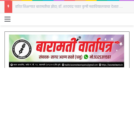
हरित शिक्षणात बारामतीचा झेंडा; डॉ. शरदचंद्र पवार कृषी महाविद्यालयाचा देशात गौरव
Menu