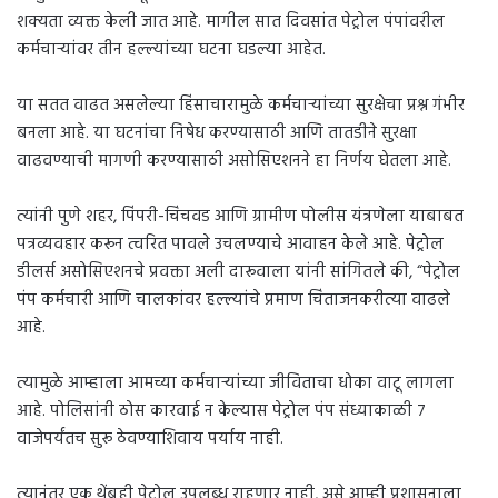
शक्यता व्यक्त केली जात आहे. मागील सात दिवसांत पेट्रोल पंपांवरील
कर्मचाऱ्यांवर तीन हल्ल्यांच्या घटना घडल्या आहेत.
या सतत वाढत असलेल्या हिंसाचारामुळे कर्मचाऱ्यांच्या सुरक्षेचा प्रश्न गंभीर
बनला आहे. या घटनांचा निषेध करण्यासाठी आणि तातडीने सुरक्षा
वाढवण्याची मागणी करण्यासाठी असोसिएशनने हा निर्णय घेतला आहे.
त्यांनी पुणे शहर, पिंपरी-चिंचवड आणि ग्रामीण पोलीस यंत्रणेला याबाबत
पत्रव्यवहार करून त्वरित पावले उचलण्याचे आवाहन केले आहे. पेट्रोल
डीलर्स असोसिएशनचे प्रवक्ता अली दारूवाला यांनी सांगितले की, “पेट्रोल
पंप कर्मचारी आणि चालकांवर हल्ल्यांचे प्रमाण चिंताजनकरीत्या वाढले
आहे.
त्यामुळे आम्हाला आमच्या कर्मचाऱ्यांच्या जीविताचा धोका वाटू लागला
आहे. पोलिसांनी ठोस कारवाई न केल्यास पेट्रोल पंप संध्याकाळी ७
वाजेपर्यंतच सुरू ठेवण्याशिवाय पर्याय नाही.
त्यानंतर एक थेंबही पेट्रोल उपलब्ध राहणार नाही, असे आम्ही प्रशासनाला