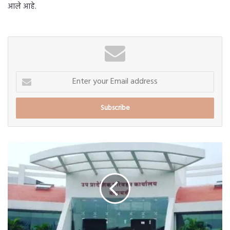
आले आहे.
Enter
your
Email
address
जुन्या
वाहनांना
उच्च
सुरक्षा
नंबर
प्लेट
लावण्याचे
उप