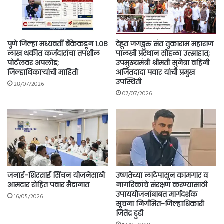
पुणे जिल्हा मध्यवर्ती बँकेकडून १.०८
देहूत जगद्गुरु संत तुकाराम महाराज
लाख थकीत कर्जदारांचा तपशील
पालखी प्रस्थान सोहळा उत्साहात;
पोर्टलवर अपलोड;
उपमुख्यमंत्री श्रीमती सुनेत्रा वहिनी
जिल्हाधिकाऱ्यांची माहिती
अजितदादा पवार यांची प्रमुख
उपस्थिती
28/07/2026
07/07/2026
जनाई-शिरसाई सिंचन योजनेसाठी
उष्णतेच्या लाटेपासून कामगार व
आमदार रोहित पवार मैदानात
नागरिकांचे संरक्षण करण्यासाठी
उपाययोजनांबाबत मार्गदर्शक
16/05/2026
सूचना निर्गमित-जिल्हाधिकारी
जितेंद्र डुडी