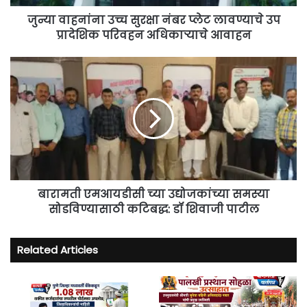
प्रादेशिक
परिवहन
जुन्या वाहनांना उच्च सुरक्षा नंबर प्लेट लावण्याचे उप
अधिकाऱ्याचे
प्रादेशिक परिवहन अधिकाऱ्याचे आवाहन
आवाहन
बारामती
एमआयडीसी
च्या
उद्योजकांच्या
समस्या
सोडविण्यासाठी
कटिबद्ध:
डॉ
शिवाजी
पाटील
बारामती एमआयडीसी च्या उद्योजकांच्या समस्या
सोडविण्यासाठी कटिबद्ध: डॉ शिवाजी पाटील
Related Articles