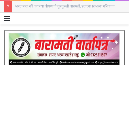
‘भारत माता की जय’च्या घोषणांनी दुमदुमली बारामती; हुतात्मा स्तंभाला अभिवादन
Menu