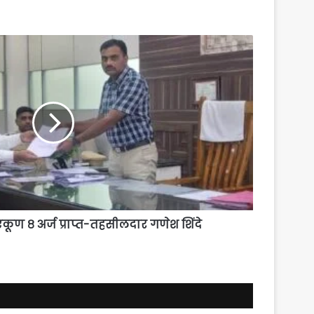
ूण ८ अर्ज प्राप्त-तहसीलदार गणेश शिंदे