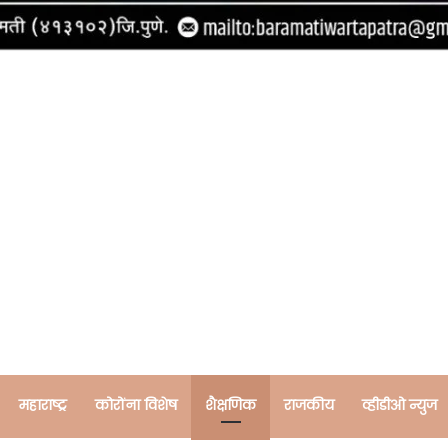
महाराष्ट्र
कोरोंना विशेष
शैक्षणिक
राजकीय
व्हीडीओ न्युज