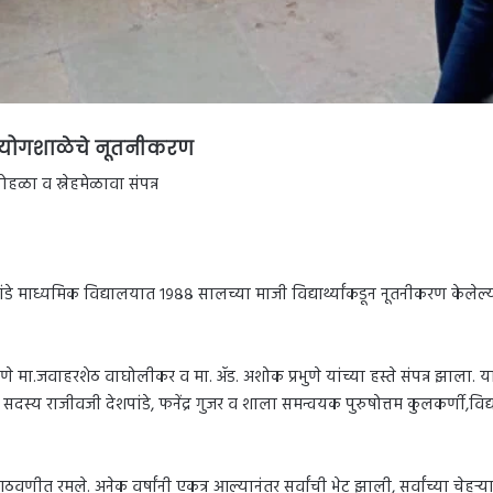
प्रयोगशाळेचे नूतनीकरण
ोहळा व स्नेहमेळावा संपन्न
शपांडे माध्यमिक विद्यालयात १९८८ सालच्या माजी विद्यार्थ्यांकडून नूतनीकरण केले
े मा.जवाहरशेठ वाघोलीकर व मा. ॲड. अशोक प्रभुणे यांच्या हस्ते संपन्न झाला. 
ती सदस्य राजीवजी देशपांडे, फनेंद्र गुजर व शाला समन्वयक पुरुषोत्तम कुलकर्णी,
ा आठवणीत रमले. अनेक वर्षांनी एकत्र आल्यानंतर सर्वांची भेट झाली, सर्वांच्या चेहऱ्