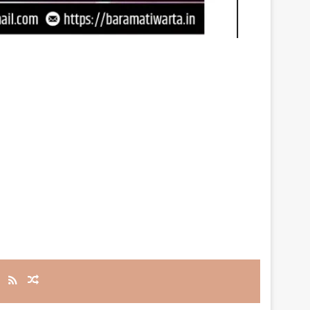
RSS
Random Article