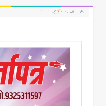
RSS
℃
28
बारामती