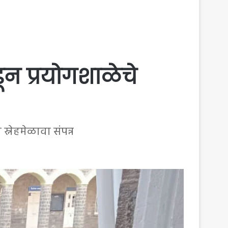
डून प्रयोगशाळेचे
स्नेहमेळावा संपन्न