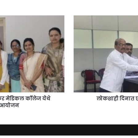
लोकशाही
दिनात
एकूण
८
अर्ज
प्राप्त-
तहसीलदार
गणेश
शिंदे
कर मेडिकल कॉलेज येथे
लोकशाही दिनात एक
चे आयोजन