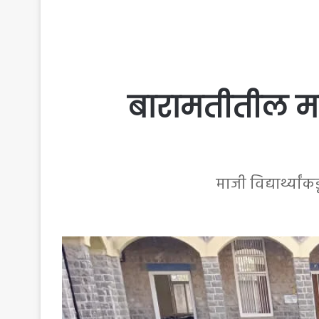
बारामतीतील मएसो
माजी विद्यार्थ्या