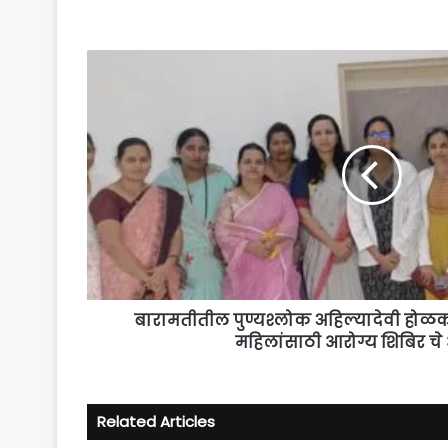
बारामतीतील
पुण्यश्लोक
अहिल्यादेवी
होळकर
मेडिकल
कॉलेज
येथे
महिलांसाठी
आरोग्य
शिबिर
चे
आयोजन
बारामतीतील पुण्यश्लोक अहिल्यादेवी होळ
महिलांसाठी आरोग्य शिबिर 
Related Articles