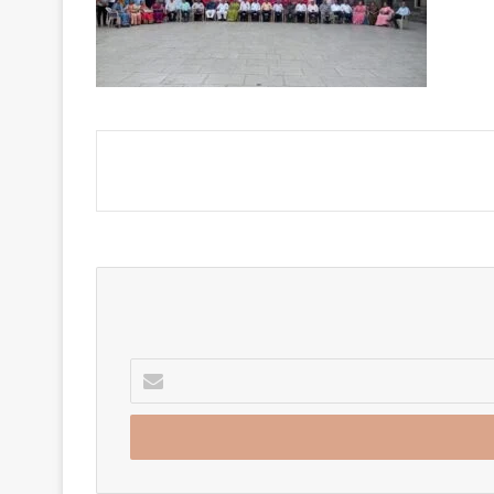
Enter
your
Email
address