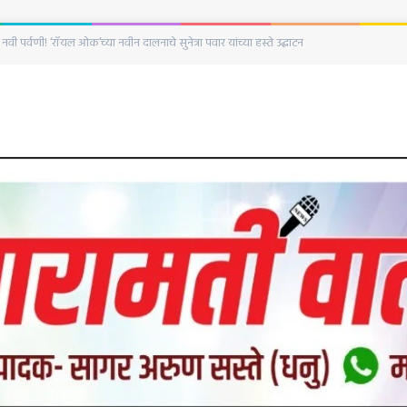
्महानी करणार? बिनविरोध नगरसेवकाच्या पत्राने बारामतीत खळबळ