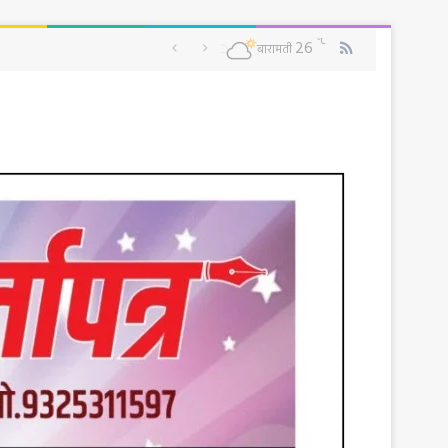
RSS
℃
26
बारामती