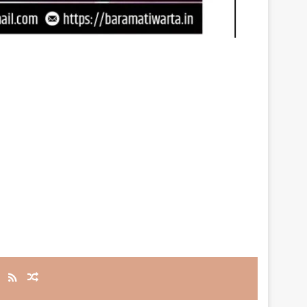
RSS
Random Article