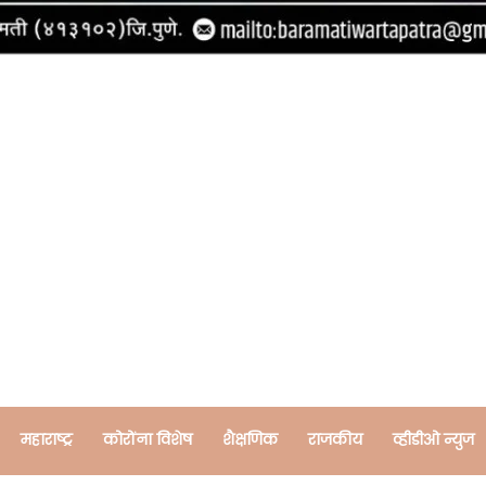
महाराष्ट्र
कोरोंना विशेष
शैक्षणिक
राजकीय
व्हीडीओ न्युज