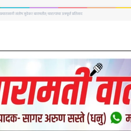
घटना;पत्नीने केला नवऱ्याच्या हत्याचा प्रयत्न बारामती शहर पोलिस ठाण्यात सासऱ्याची गंभीर तक्रार