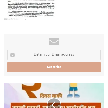
Enter
your
Email
address
दंड
टाळण्यासाठी
उद्याच
करा
करभरणा;