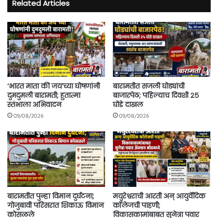
Related Articles
‘भारत माता की जय’च्या घोषणांनी
बारामतीत सजली घोड्यांची
दुमदुमली बारामती; हुतात्मा
बाजारपेठ; पहिल्याच दिवशी २५
स्तंभाला अभिवादन
घोडे दाखल
09/08/2026
09/08/2026
बारामतीत पुन्हा विमान दुर्घटना;
मयुरेश्वराची आरती अन् आयुर्वेदिक
गोजुबावी परिसरात शिकाऊ विमान
कॉलेजची पाहणी;
कोसळले
विकासकामांबाबत सुनेत्रा पवार