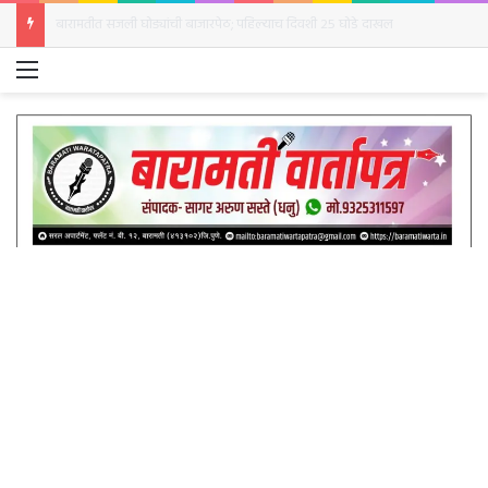
बारामतीत पुन्हा विमान दुर्घटना; गोजुबावी परिसरात शिकाऊ विमान कोसळले
Menu