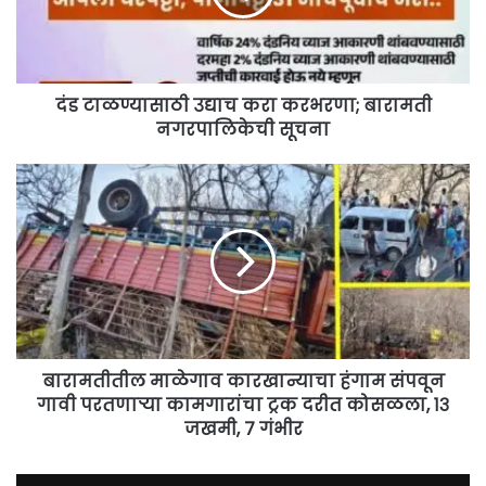
बारामती
नगरपालिकेची
सूचना
दंड टाळण्यासाठी उद्याच करा करभरणा; बारामती
नगरपालिकेची सूचना
बारामतीतील
माळेगाव
कारखान्याचा
हंगाम
संपवून
गावी
परतणाऱ्या कामगारांचा
ट्रक
दरीत
कोसळला,
बारामतीतील माळेगाव कारखान्याचा हंगाम संपवून
१३
गावी परतणाऱ्या कामगारांचा ट्रक दरीत कोसळला, १३
जखमी,
जखमी, ७ गंभीर
७
गंभीर