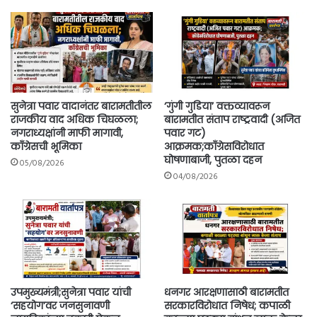
सुनेत्रा पवार वादानंतर बारामतीतील
‘गुंगी गुडिया’ वक्तव्यावरून
राजकीय वाद अधिक चिघळला;
बारामतीत संताप राष्ट्रवादी (अजित
नगराध्यक्षांनी माफी मागावी,
पवार गट)
काँग्रेसची भूमिका
आक्रमक;काँग्रेसविरोधात
घोषणाबाजी, पुतळा दहन
05/08/2026
04/08/2026
उपमुख्यमंत्री;सुनेत्रा पवार यांची
धनगर आरक्षणासाठी बारामतीत
‘सहयोग’वर जनसुनावणी
सरकारविरोधात निषेध; कपाळी