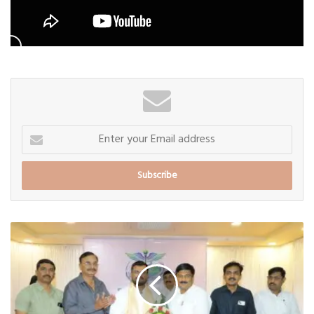
Enter
your
Email
address
बारामतीत
होमिओपॅथी
डॉक्टर
असोसिएशनच्या
अध्यक्षपदी
डॉ.