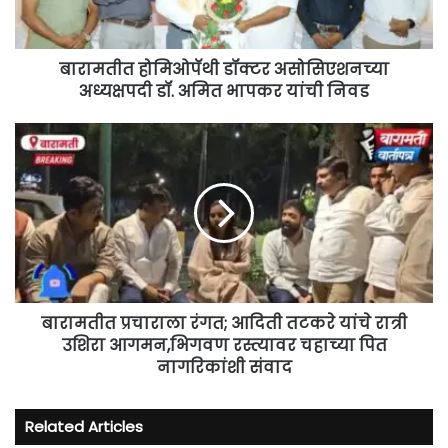
अमित
भापकर
यांची
निवड
बारामतीत होमिओपॅथी डॉक्टर असोसिएशनच्या
अध्यक्षपदी डॉ. अमित भापकर यांची निवड
बारामतीत
प्रचाराला
रंगत;
आदिती
तटकरे
यांचे
रात्री
उशिरा
आगमन,भिगवण
रस्त्यावर
बारामतीत प्रचाराला रंगत; आदिती तटकरे यांचे रात्री
चहाच्या
उशिरा आगमन,भिगवण रस्त्यावर चहाच्या पित
पित
नागरिकांशी संवाद
नागरिकांशी
संवाद
Related Articles