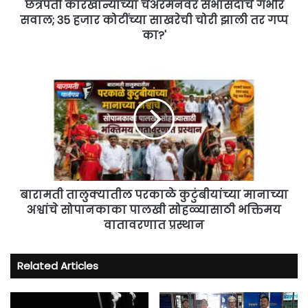
साखरेची
छत्रपती कारखान्याच्या चेअरमनवर सभासदांचे गंभीर
चोरी
सवाल; 35 हजार कोटींच्या साखरेची चोरी झाली तर गप्प
झाली
का?'
तर
गप्प
बारामती
का?'
तालुक्यातील
परकाळे
कुटुंबीयांच्या
मानाच्या
अश्वांचे
सोपानकाका
पालखी
सोहळ्यासाठी
भक्तिमय
बारामती तालुक्यातील परकाळे कुटुंबीयांच्या मानाच्या
वातावरणात
अश्वांचे सोपानकाका पालखी सोहळ्यासाठी भक्तिमय
प्रस्थान
वातावरणात प्रस्थान
Related Articles