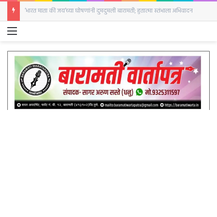
‘भारत माता की जय’च्या घोषणांनी दुमदुमली बारामती; हुतात्मा स्तंभाला अभिवादन
Menu