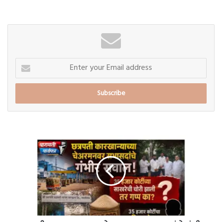
Enter
your
Email
address
छत्रपती
कारखान्याच्या
चेअरमनवर
सभासदांचे
गंभीर
सवाल;
35
हजार
कोटींच्या