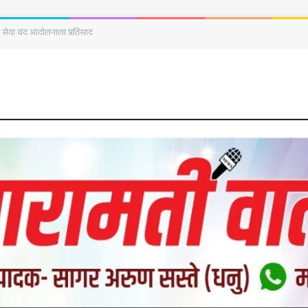
ारामतीतील राजकीय वाद अधिक चिघळला; नगराध्यक्षांनी माफी मागावी, काँग्रेसची भूमिका