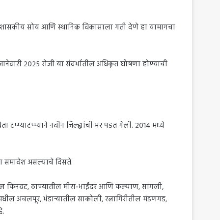
आहे. प्रशासकीय सोय आणि स्थानिक विकासाला गती देणे हा यामागचा
 २६ जानेवारी २०२५ रोजी या संदर्भातील अधिकृत घोषणा होण्याची
 टप्प्याटप्प्याने नवीन जिल्ह्यांची भर पडत गेली. २०१४ मध्ये
ंचा समावेश असल्याचे दिसते.
ील किनवट, ठाण्यातील मीरा-भाईंदर आणि कल्याण, सांगली,
धील अचलपूर, भंडाऱ्यातील साकोली, रत्नागिरीतील मंडणगड,
े.