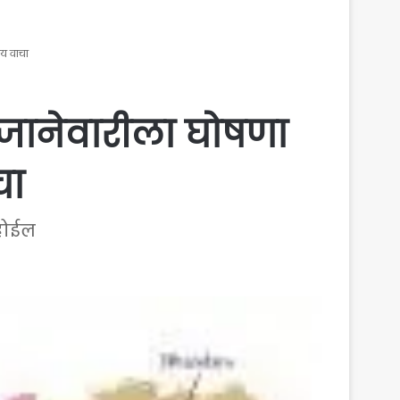
ाय वाचा
26 जानेवारीला घोषणा
चा
 होईल