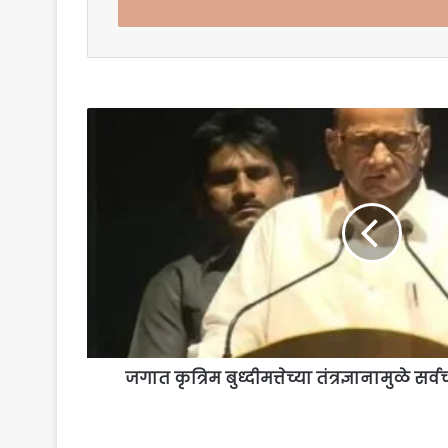
address
जगात
कृत्रिम
बुध्दीमत्तेच्या
तंत्रज्ञानामुळे
सर्वच
क्षेत्रात
बदल;शरद
पवार
जगात कृत्रिम बुध्दीमत्तेच्या तंत्रज्ञानामुळे सर