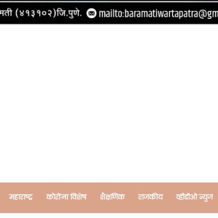
महाराष्ट्र
कोरोंना विशेष
शैक्षणिक
राजकीय
व्हीडीओ न्युज