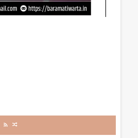
RSS
Random Article