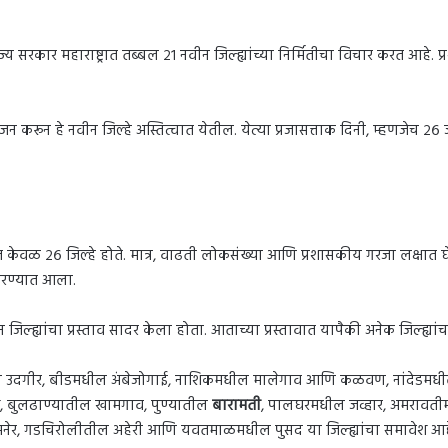
राज्य सरकार महाराष्ट्रात तब्बल २१ नवीन जिल्ह्यांच्या निर्मितीचा विचार करत 
िभाजन करून हे नवीन जिल्हे अस्तित्वात येतील. येत्या प्रजासत्ताक दिनी, म्हणजेच
यात केवळ २६ जिल्हे होते. मात्र, वाढती लोकसंख्या आणि प्रशासकीय गरजा लक्षात घेता
करण्यात आला.
िल्ह्यांचा प्रस्ताव सादर केला होता. आताच्या प्रस्तावात यापैकी अनेक जिल्ह्या
मधील उदगीर, बीडमधील अंबेजोगाई, नाशिकमधील मालेगाव आणि कळवण, नांदेडमध
ेश, बुलढाण्यातील खामगाव, पुण्यातील
बारामती
, पालघरमधील जव्हार, अमरावतीम
मनेर, गडचिरोलीतील अहेरी आणि यवतमाळमधील पुसद या जिल्ह्यांचा समावेश आह