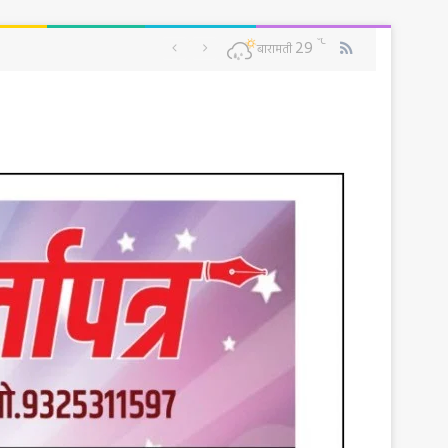
RSS
℃
29
बारामती