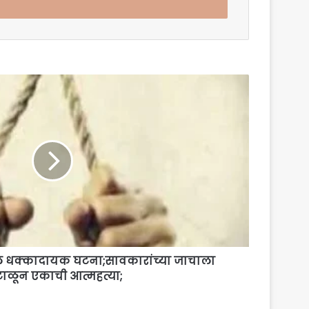
ल धक्कादायक घटना;सावकारांच्या जाचाला
टाळून एकाची आत्महत्या;