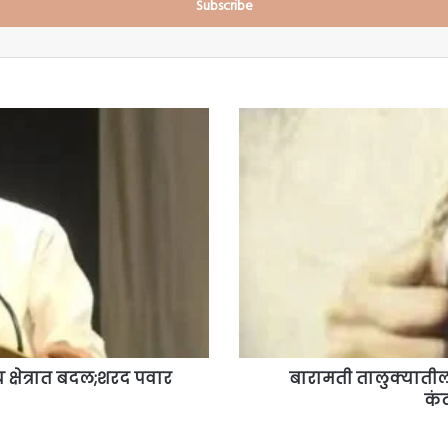
बारामती
तालुक्यातील
धक्कादायक
घटना;सावकारांच्या
जाचाला
कंटाळून
एकाची
आत्महत्या;
्वच क्षेत्रात बदल;शरद पवार
बारामती तालुक्याती
कं