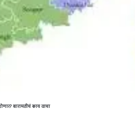
णा होणार? बारामतीचं काय वाचा