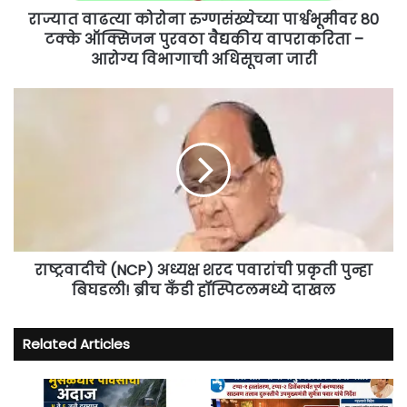
वैद्यकीय
राज्यात वाढत्या कोरोना रुग्णसंख्येच्या पार्श्वभूमीवर 80
वापराकरिता
टक्के ऑक्सिजन पुरवठा वैद्यकीय वापराकरिता –
–
आरोग्य विभागाची अधिसूचना जारी
आरोग्य
विभागाची
राष्ट्रवादीचे
अधिसूचना
(NCP)
जारी
अध्यक्ष
शरद
पवारांची
प्रकृती
पुन्हा
बिघडली!
ब्रीच
कँडी
राष्ट्रवादीचे (NCP) अध्यक्ष शरद पवारांची प्रकृती पुन्हा
हॉस्पिटलमध्ये
बिघडली! ब्रीच कँडी हॉस्पिटलमध्ये दाखल
दाखल
Related Articles