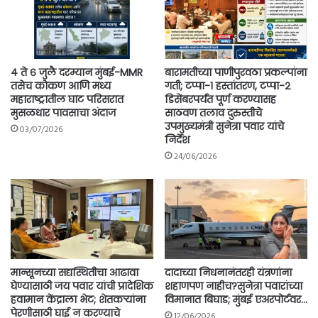
४ ते ६ जुलै दरम्यान मुंबई-MMR
बारामतीच्या पाणीपुरवठा प्रकल्पांना
तसेच कोकण आणि मध्य
गती; टप्पा-१ हस्तांतरण, टप्पा-२
महाराष्ट्रातील घाट परिसरात
डिसेंबरपर्यंत पूर्ण करण्यासह
मुसळधार पावसाचा अंदाज
साठवण तलाव दुरुस्तीचे
उपमुख्यमंत्री सुनेत्रा पवार यांचे
03/07/2026
निर्देश
24/06/2026
मान्सूनच्या सद्यस्थितीचा आढावा
दादाच्या निधनानंतरही यंत्रणांना
घेण्यासाठी जय पवार यांची प्रादेशिक
शहाणपण नाहीच?सुनेत्रा पवारांच्या
हवामान केंद्राला भेट; शेतकऱ्यांना
विमानात बिघाड; मुंबई एअरपोर्टवर…
पेरणीसाठी घाई न करण्याचे
12/06/2026