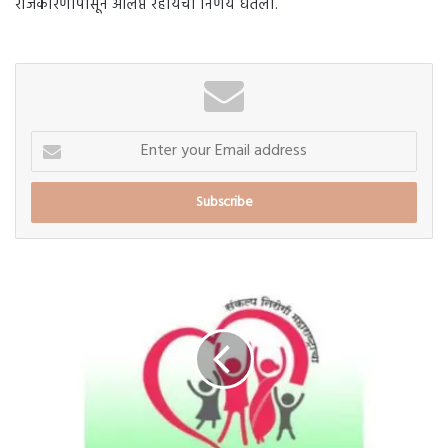
राजकारणापासून अलिप्त रहायचा निर्णय घेतला.
Enter
your
Email
address
राज्यात
वाढत्या
कोरोना
रुग्णसंख्येच्या
पार्श्वभूमीवर
80
टक्के
ऑक्सिजन
पुरवठा