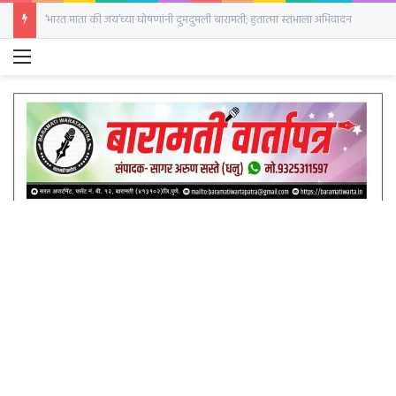
‘भारत माता की जय’च्या घोषणांनी दुमदुमली बारामती; हुतात्मा स्तंभाला अभिवादन
Menu