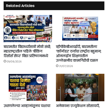
Related Articles
बारामतीत विद्यार्थ्यांसाठी मोठी संधी;
व्हीपीकेबीआयईटी, बारामतीला
महाराष्ट्रातील पहिले ‘बँकिंग
‘कॉन्टेंडर’ दर्जाचा राष्ट्रीय बहुमान;
रिसोर्स सेंटर’ विद्या प्रतिष्ठानमध्ये
ऑनलाईन शिक्षणातील
उल्लेखनीय कामगिरीची दखल
09/08/2026
31/07/2026
उधाणलेल्या आव्हानांतूनच यशाचा
अनेकान्त एज्युकेशन सोसायटी,