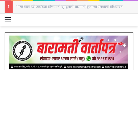
‘भारत माता की जय’च्या घोषणांनी दुमदुमली बारामती; हुतात्मा स्तंभाला अभिवादन
Menu