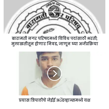
परिषदमध्ये
विविध
पदांसाठी
भरती;
मुलाखतीतून
होणार
निवड,
जाणून
बारामती नगर परिषदमध्ये विविध पदांसाठी भरती;
घ्या
मुलाखतीतून होणार निवड, जाणून घ्या अर्जप्रक्रिया
अर्जप्रक्रिया
प्रयास
त्रिपाठीचे
जेईई
अॅडव्हान्समध्ये
यश
प्रयास त्रिपाठीचे जेईई अॅडव्हान्समध्ये यश