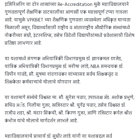
इंजिनिअरिंग या दोन शाखांच्या Re-Accreditation मुळे महाविद्यालयाने
गुणवत्तापूर्ण शैक्षणिक वाटचालीचा आणखी एक महत्त्वपूर्ण टप्पा गाठला
आहे. यामुळे VPKBIET च्या शैक्षणिक गुणवत्ता व्यवस्थेला अधिकृत मान्यता
मिळाली असून, विद्यार्थ्यांसाठी राष्ट्रीय व आंतरराष्ट्रीय औद्योगिक संस्थांमध्ये
नोकरीच्या संधी, इंटरनशिप्स, तसेच विदेशी विद्यापीठांमध्ये प्रवेशासाठी विशेष
प्रतिष्ठा लाभणार आहे.
या यशामध्ये संगणक अभियांत्रिकी विभागप्रमुख डॉ. ज्ञानकमल छाजेड,
यांत्रिक अभियांत्रिकी विभागप्रमुख डॉ. मनीषा लांडे, NBA समन्वयक डॉ.
विपीन गावंडे, सौ. सुषमा नांदगावकर यांच्यासह सर्वच शिक्षकवृंद व
शिक्षकेतर कर्मचाऱ्यांचे मोलाचे योगदान आहे.
या यशामागे संस्थेचे विश्वस्त मा. सौ. सुनेत्रा पवार, उपाध्यक्ष ॲड. अशोक प्रभुणे,
सचिव अॅड. निलीमा गुजर, खजिनदार श्री. युगेंद्र पवार, तसेच विश्वस्त डॉ.
राजीव शहा, श्री. मंदार सिकची, श्री. किरण गुजर, आणि रजिस्टार कर्नल श्रीश
कंभोज यांचे मोलाचे मार्गदर्शन लाभले आहे.
महाविद्यालयाचे प्राचार्य डॉ. सुधीर लांडे यांनी या यशाबद्दल सर्व