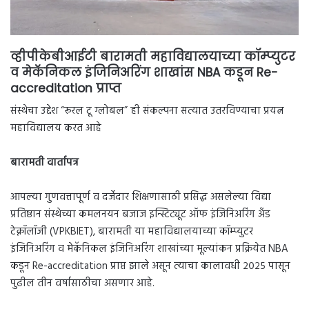
व्हीपीकेबीआईटी बारामती महाविद्यालयाच्या कॉम्प्युटर
व मेकॅनिकल इंजिनिअरिंग शाखांस NBA कडून Re-
accreditation प्राप्त
संस्थेचा उद्देश “रूरल टू ग्लोबल” ही संकल्पना सत्यात उतरविण्याचा प्रयत्न
महाविद्यालय करत आहे
बारामती वार्तापत्र
आपल्या गुणवत्तापूर्ण व दर्जेदार शिक्षणासाठी प्रसिद्ध असलेल्या विद्या
प्रतिष्ठान संस्थेच्या कमलनयन बजाज इन्स्टिट्यूट ऑफ इंजिनिअरिंग अँड
टेक्नॉलॉजी (VPKBIET), बारामती या महाविद्यालयाच्या कॉम्प्युटर
इंजिनिअरिंग व मेकॅनिकल इंजिनिअरिंग शाखांच्या मूल्यांकन प्रक्रियेत NBA
कडून Re-accreditation प्राप्त झाले असून त्याचा कालावधी २०२५ पासून
पुढील तीन वर्षासाठीचा असणार आहे.