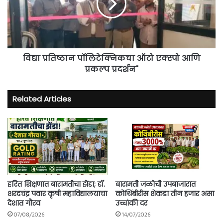
एक्स्पो
आणि
प्रकल्प
प्रदर्शन"
विद्या प्रतिष्ठान पॉलिटेक्निकचा ऑटो एक्स्पो आणि
प्रकल्प प्रदर्शन"
Related Articles
हरित शिक्षणात बारामतीचा झेंडा; डॉ.
बारामती जळोची उपबाजारात
शरदचंद्र पवार कृषी महाविद्यालयाचा
कोथिंबीरीस शेकडा तीन हजार असा
देशात गौरव
उच्चांकी दर
07/08/2026
14/07/2026