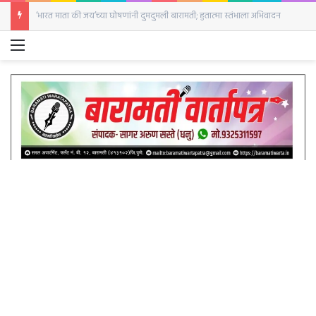
‘भारत माता की जय’च्या घोषणांनी दुमदुमली बारामती; हुतात्मा स्तंभाला अभिवादन
Menu