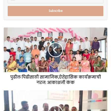
your
Email
address
पुढील
पिढीसाठी
सामाजिक,ऐतेहासिक
कार्यक्रमाची
गरज:
आकाशजी
कंक
पुढील पिढीसाठी सामाजिक,ऐतेहासिक कार्यक्रमाची
गरज: आकाशजी कंक
विद्या
प्रतिष्ठान
पॉलिटेक्निकचा
ऑटो