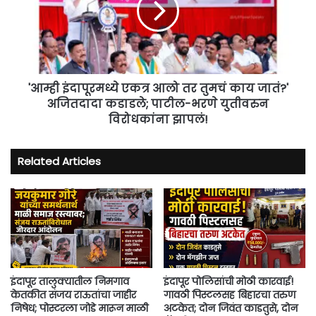
तर
तुमचं
काय
जातं?'
अजितदादा
कडाडले;
'आम्ही इंदापूरमध्ये एकत्र आलो तर तुमचं काय जातं?'
पाटील-
अजितदादा कडाडले; पाटील-भरणे युतीवरुन
भरणे
विरोधकांना झापलं!
युतीवरुन
विरोधकांना
झापलं!
Related Articles
इंदापूर तालुक्यातील निमगाव
इंदापूर पोलिसांची मोठी कारवाई!
केतकीत संजय राऊतांचा जाहीर
गावठी पिस्टलसह बिहारचा तरुण
निषेध; पोस्टरला जोडे मारून माळी
अटकेत; दोन जिवंत काडतुसे, दोन