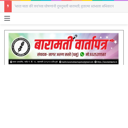
बारामतीत सजली घोड्यांची बाजारपेठ; पहिल्याच दिवशी २५ घोडे दाखल
Menu