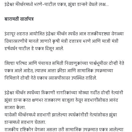
इंद्रेश्वर मॅरेथॉनमध्ये भरणे–पाटील एकत्र, झुंबा डान्सने वेधले लक्ष…
बारामती वार्तापत्र
इंदापूर शहरात आयोजित इंद्रेश्वर मॅरेथॉन स्पर्धेत आज राजकीयदृष्ट्या वेगळ्या
विचारसरणीचे मानले जाणारे कृषी मंत्री दत्तात्रय भरणे आणि माजी मंत्री
हर्षवर्धन पाटील हे एकत्र दिसून आले.
जिल्हा परिषद आणि पंचायत समिती निवडणुकांच्या पार्श्वभूमीवर दोन्ही नेते
एकत्र आले आहेत, त्यातच आत्ता क्रीडा आणि सामाजिक उपक्रमाच्या
निमित्ताने दोन्ही नेते एकाच व्यासपीठावर उपस्थित राहिले.
इंद्रेश्वर मॅरेथॉन स्पर्धेच्या ठिकाणी नागरिकांच्या मोठ्या गर्दीत दोन्ही नेत्यांनी
झुंबा डान्स करत क्षणभर राजकारण बाजूला ठेवून सहभागींसोबत आनंद
साजरा केला.
यावेळी मॅरेथॉनमध्ये सहभागी झालेल्या स्पर्धकांनीही नेत्यांसोबत झुंबा
डान्समध्ये सहभाग घेतला.
राजकीय दृष्टिकोन वेगळा असला तरी सामाजिक उपक्रमात एकत्र आलेल्या