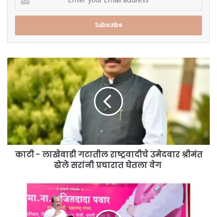
your
Email
address
काटी
-
लाखेवाडी
गटातील
राष्ट्रवादीचे
उमेदवार
श्रीमंत
ढोले
सरांनी
प्रचारात
काटी - लाखेवाडी गटातील राष्ट्रवादीचे उमेदवार श्रीमंत
घेतला
ढोले सरांनी प्रचारात घेतला वेग
वेग
'आम्ही
इंदापूरमध्ये
एकत्र
आलो