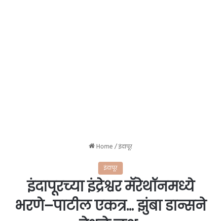
Home
/
इंदापूर
इंदापूर
इंदापूरच्या इंद्रेश्वर मॅरेथॉनमध्ये
भरणे–पाटील एकत्र… झुंबा डान्सने