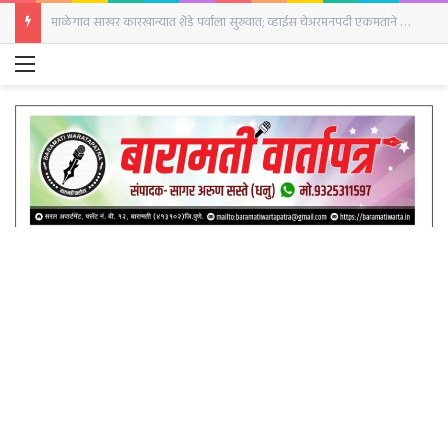
माळेगाव साखर कारखान्यात शेंडे पर्वाला सुरुवात; व्हाईस चेअरमनपदी एकमताने निवड
Menu