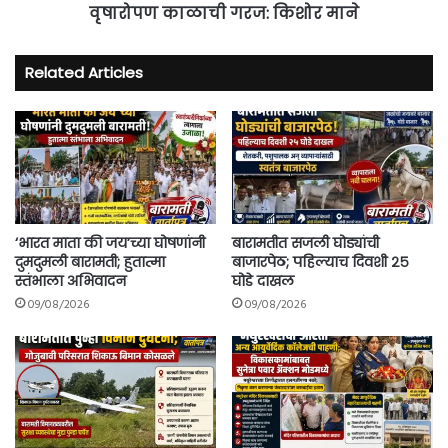
वृषारोपण काळाची गरज: किशोर माने
Related Articles
‘भारत माता की जय’च्या घोषणांनी
बारामतीत सजली घोड्यांची
दुमदुमली बारामती; हुतात्मा
बाजारपेठ; पहिल्याच दिवशी २५
स्तंभाला अभिवादन
घोडे दाखल
09/08/2026
09/08/2026