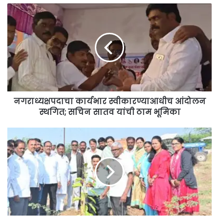
नगराध्यक्षपदाचा
कार्यभार
स्वीकारण्याआधीच
आंदोलन
स्थगित;
सचिन
सातव
यांची
ठाम
भूमिका
नगराध्यक्षपदाचा कार्यभार स्वीकारण्याआधीच आंदोलन
स्थगित; सचिन सातव यांची ठाम भूमिका
वृषारोपण
काळाची
गरज:
किशोर
माने