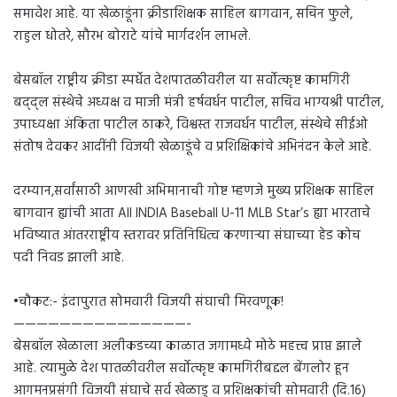
समावेश आहे. या खेळाडूंना क्रीडाशिक्षक साहिल बागवान, सचिन फुले,
राहुल धोतरे, सौरभ बोराटे यांचे मार्गदर्शन लाभले.
बेसबॉल राष्ट्रीय क्रीडा स्पर्धेत देशपातळीवरील या सर्वोत्कृष्ट कामगिरी
बद्द्ल संस्थेचे अध्यक्ष व माजी मंत्री हर्षवर्धन पाटील, सचिव भाग्यश्री पाटील,
उपाध्यक्षा अंकिता पाटील ठाकरे, विश्वस्त राजवर्धन पाटील, संस्थेचे सीईओ
संतोष देवकर आदींनी विजयी खेळाडूंचे व प्रशिक्षिकांचे अभिनंदन केले आहे.
दरम्यान,सर्वांसाठी आणखी अभिमानाची गोष्ट म्हणजे मुख्य प्रशिक्षक साहिल
बागवान ह्यांची आता All INDIA Baseball U-11 MLB Star’s ह्या भारताचे
भविष्यात आंतरराष्ट्रीय स्तरावर प्रतिनिधित्व करणाऱ्या संघाच्या हेड कोच
पदी निवड झाली आहे.
•चौकट:- इंदापुरात सोमवारी विजयी संघाची मिरवणूक!
———————————————-
बेसबॉल खेळाला अलीकडच्या काळात जगामध्ये मोठे महत्त्व प्राप्त झाले
आहे. त्यामुळे देश पातळीवरील सर्वोत्कृष्ट कामगिरीबद्दल बेंगलोर हून
आगमनप्रसंगी विजयी संघाचे सर्व खेळाडु व प्रशिक्षकांची सोमवारी (दि.16)