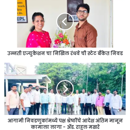
एज्युकेशन
चा
निखिल
रंधवे
ची
स्टेट
बँकेत
निवड
उन्नती एज्युकेशन चा निखिल रंधवे ची स्टेट बँकेत निवड
आगामी
निवडणुकांमध्ये
पक्ष
श्रेष्ठींचे
आदेश
अंतिम
मानून
कामाला
लागा
-
आगामी निवडणुकांमध्ये पक्ष श्रेष्ठींचे आदेश अंतिम मानून
ॲड.
कामाला लागा - ॲड. राहुल मखरे