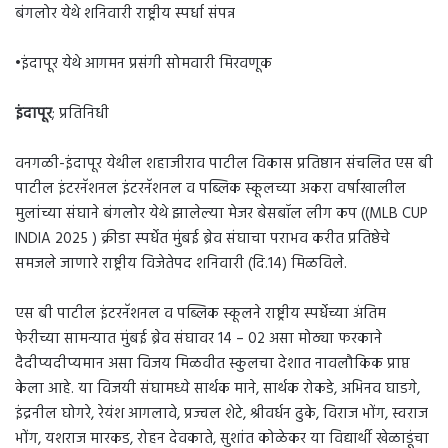
बंगलोर येथे शनिवारी राष्ट्रीय स्पर्धा संपन्न
•इंदापूर येथे आगमन प्रसंगी सोमवारी मिरवणूक
इंदापूर
; प्रतिनिधी
वनगळी-इंदापूर येथील शहाजीराव पाटील विकास प्रतिष्ठान संचलित एस बी
पाटील इंटरनॅशनल इंटरनॅशनल व पब्लिक स्कूलच्या अकरा वर्षाखालील
मुलांच्या संघाने बंगलोर येथे झालेल्या मेजर बेसबॉल लीग कप ((MLB CUP
INDIA 2025 ) क्रीडा स्पर्धेत मुंबई ब्रेव संघाचा पराभव करीत प्रतिष्ठेचे
समजले जाणारे राष्ट्रीय विजेतेपद शनिवारी (दि.14) मिळविले.
एस बी पाटील इंटरनॅशनल व पब्लिक स्कूलने राष्ट्रीय स्पर्धेच्या अंतिम
फेरीच्या सामन्यात मुंबई ब्रेव संघावर 14 – 02 असा मोठ्या फरकाने
दैदीप्यदीप्यमान असा विजय मिळवीत स्कुलचा देशात नावलौकिक प्राप्त
केला आहे. या विजयी संघामध्ये सार्थक माने, सार्थक रोकडे, अभिनव घाडगे,
इंद्रनील घोगरे, रेयंश आगलावे, प्रज्वल शेटे, श्रीवर्धन ढुके, विराज भोंग, स्वराज
भोंग, यशराज मारकड, रोहन देवकाते, सुशांत कोळेकर या विद्यार्थी खेळाडूंचा