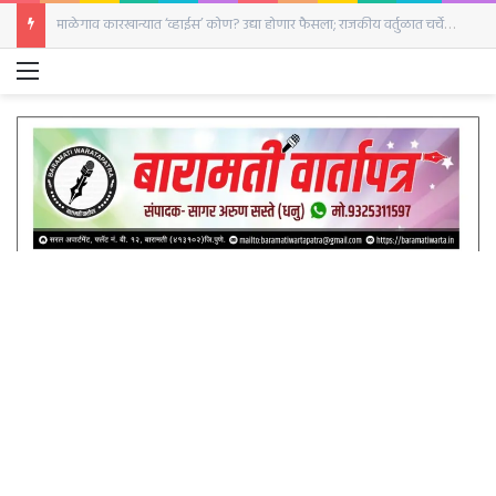
माळेगाव कारखान्यात ‘व्हाईस’ कोण? उद्या होणार फैसला; राजकीय वर्तुळात चर्चेला उधाण
Menu