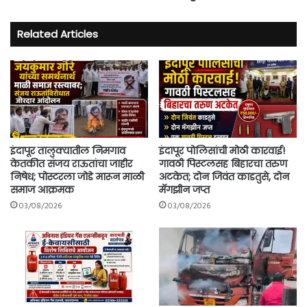
राहुल
मखरे
Related Articles
इंदापूर तालुक्यातील निमगाव
इंदापूर पोलिसांची मोठी कारवाई!
केतकीत संजय राऊतांचा जाहीर
गावठी पिस्टलसह बिहारचा तरुण
निषेध; पोस्टरला जोडे मारून माळी
अटकेत; दोन जिवंत काडतुसे, दोन
समाज आक्रमक
मॅगझीन जप्त
03/08/2026
03/08/2026