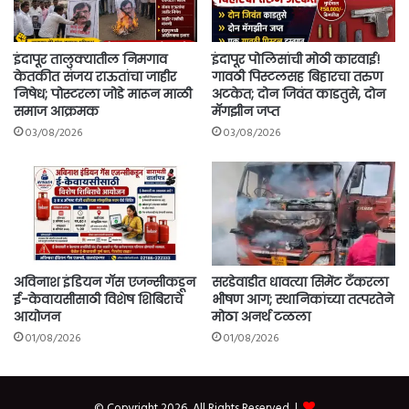
मंत्रिमंडळाची
मंजुरी
इंदापूर तालुक्यातील निमगाव
इंदापूर पोलिसांची मोठी कारवाई!
केतकीत संजय राऊतांचा जाहीर
गावठी पिस्टलसह बिहारचा तरुण
निषेध; पोस्टरला जोडे मारून माळी
अटकेत; दोन जिवंत काडतुसे, दोन
समाज आक्रमक
मॅगझीन जप्त
03/08/2026
03/08/2026
अविनाश इंडियन गॅस एजन्सीकडून
सरडेवाडीत धावत्या सिमेंट टँकरला
ई-केवायसीसाठी विशेष शिबिराचे
भीषण आग; स्थानिकांच्या तत्परतेने
आयोजन
मोठा अनर्थ टळला
01/08/2026
01/08/2026
© Copyright 2026, All Rights Reserved |