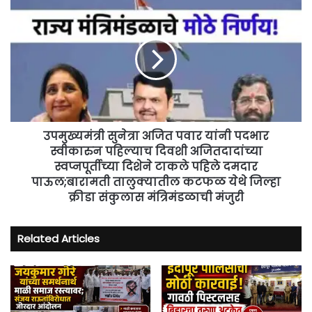
उपमुख्यमंत्री
सुनेत्रा
अजित
पवार
यांनी
पदभार
स्वीकारुन
पहिल्याच
दिवशी
अजितदादांच्या
उपमुख्यमंत्री सुनेत्रा अजित पवार यांनी पदभार
स्वप्नपूर्तीच्या
स्वीकारुन पहिल्याच दिवशी अजितदादांच्या
दिशेने
स्वप्नपूर्तीच्या दिशेने टाकले पहिले दमदार
टाकले
पाऊल;बारामती तालुक्यातील कटफळ येथे जिल्हा
पहिले
क्रीडा संकुलास मंत्रिमंडळाची मंजुरी
दमदार
पाऊल;बारामती
तालुक्यातील
Related Articles
कटफळ
येथे
जिल्हा
क्रीडा
संकुलास