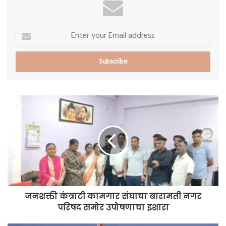
Enter
your
Email
address
जनशक्ती
कंत्राटी
कामगार
संघाचा
बारामती
नगर
परिषद
समोर
उपोषणाचा
इशारा
जनशक्ती कंत्राटी कामगार संघाचा बारामती नगर
परिषद समोर उपोषणाचा इशारा