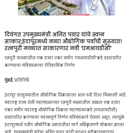
दिवंगत उपमुख्यमंत्री अजित पवार यांचे स्वप्न
साकार;इंदापूरमध्ये नव्या औद्योगिक पर्वाची सुरुवात!
रत्नपुरी मळ्यात साकारणार नवी ‘एमआयडीसी’
रत्नपुरी माळ्यातील एक हजार एकर जमीन ‘एमआयडीसी’कडे हस्तांतरीत
करण्याचा मंत्रिमंडळाचा ऐतिहासिक निर्णय
मुंबई
, प्रतिनिधि
इंदापूर तालुक्यातील औद्योगिक विकासाला आज नवी दिशा मिळाली आहे.
महाराष्ट्र राज्य शेती महामंडळाच्या रत्नपुरी मळ्यातील तब्बल एक हजार
एकर जमीन महाराष्ट्र औद्योगिक विकास महामंडळाकडे (एमआयडीसी)
हस्तांतरित करण्याचा महत्त्वपूर्ण निर्णय मंत्रिमंडळाने घेतला असून, त्यामुळे
इंदापूरमध्ये नवीन औद्योगिक वसाहतीचा मार्ग अधिकृतपणे मोकळा झाला
आहे. उपमुख्यमंत्री सुनेत्रा अजित पवार यांनी पदभार स्वीकारल्यानंतर