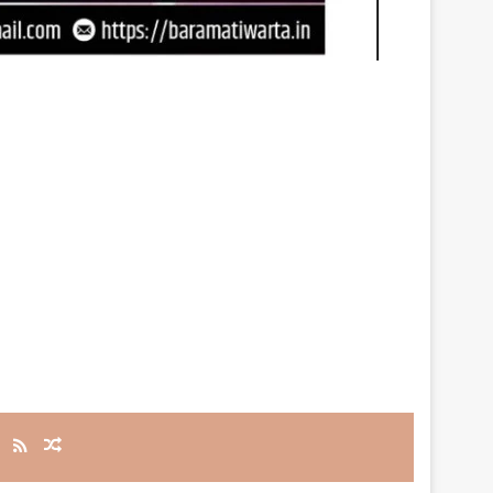
RSS
Random Article