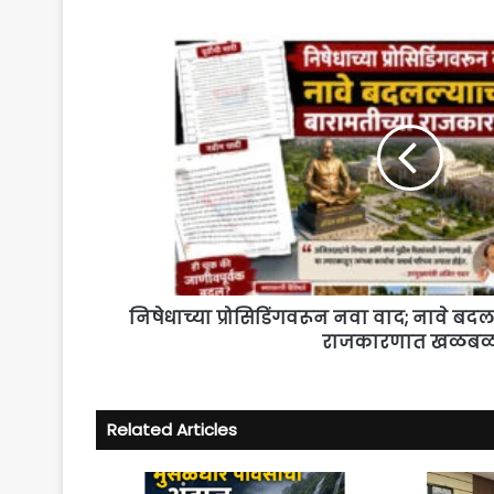
निषेधाच्या
प्रोसिडिंगवरून
नवा
वाद;
नावे
बदलल्याची
चर्चा,
बारामतीच्या
राजकारणात
खळबळ
निषेधाच्या प्रोसिडिंगवरून नवा वाद; नावे बदलल
राजकारणात खळब
Related Articles