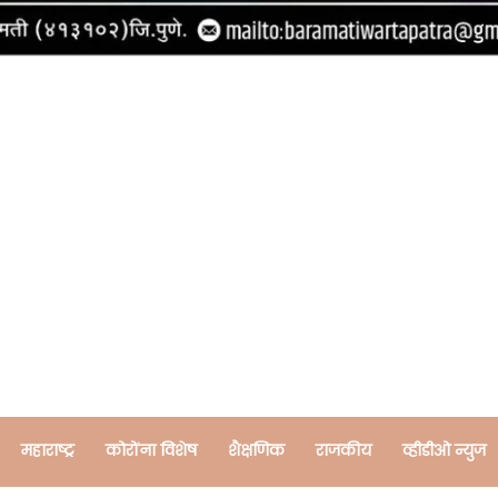
महाराष्ट्र
कोरोंना विशेष
शैक्षणिक
राजकीय
व्हीडीओ न्युज