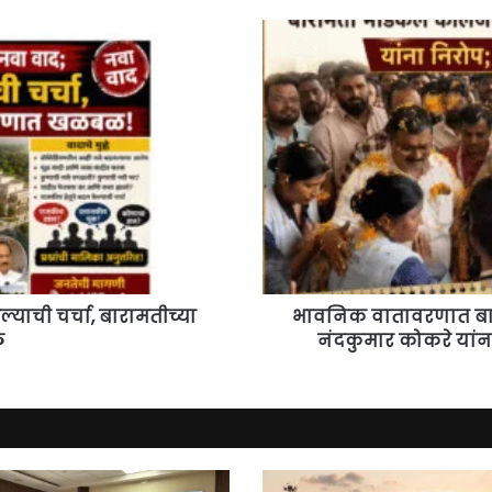
भावनिक
वातावरणात
बारामती
मेडिकल
कॉलेजचे
प्रशासकीय
अधिकारी
नंदकुमार
कोकरे
यांना
निरोप;
कर्मचारी-
अधिकाऱ्यांचे
्याची चर्चा, बारामतीच्या
भावनिक वातावरणात बार
अश्रू
ळ
नंदकुमार कोकरे यांना
अनावर