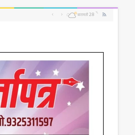
RSS
℃
28
बारामती