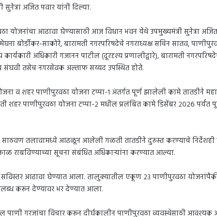
 सुनेत्रा अजित पवार यांनी दिल्या.
 योजनांचा आढावा घेण्यासाठी आज विधान भवन येथे उपमुख्यमंत्री सुनेत्रा अज
 मेघना बोर्डीकर-साकोरे, बारामती नगरपरिषदेचे नगराध्यक्ष सचिन सातव, पाणीपुरव
ुख्य कार्यकारी अधिकारी गजानन पाटील (दूरदृश्य प्रणालीद्वारे), बारामती नगरपरिषदेचे
य संघवी तसेच नगरसेवक अल्ताफ सय्यद उपस्थित होते.
व शहर पाणीपुरवठा योजना टप्पा-१ अंतर्गत पूर्ण झालेली कामे तातडीने महाराष
बारामती शहर पाणीपुरवठा योजना टप्पा-२ मधील प्रलंबित कामे डिसेंबर २०२६ पर्यंत 
साठवण तलावामध्ये आढळून आलेली गळती तातडीने दुरुस्त करण्याचे निर्देशही 
काळ राबविण्याच्या सूचना संबंधित अधिकाऱ्यांना करण्यात आल्या.
विस्तर आढावा घेण्यात आला. तालुक्यातील एकूण २३ पाणीपुरवठा योजनांपैकी प्र
उपलब्ध करून देण्यावर भर देण्यात आला.
यातील पाणी गरजांचा विचार करून दीर्घकालीन पाणीपुरवठा व्यवस्थेसाठी आवश्यक अ