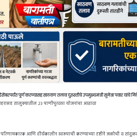
सेंबरपर्यंत पूर्ण करण्यासह साठवण तलाव दुरुस्तीचे उपमुख्यमंत्री सुनेत्रा पवार यांचे निर्
ामती शहरासह तालुक्यातील २३ पाणीपुरवठा योजनांचा आढावा
रिणामकारक आणि दीर्घकालीन स्वरूपाची करण्याच्या दृष्टीने जळोची व तांदुळवा