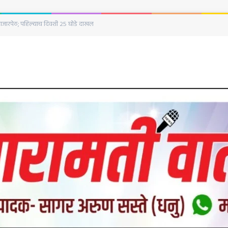
्घटना; गोजुबावी परिसरात शिकाऊ विमान कोसळले