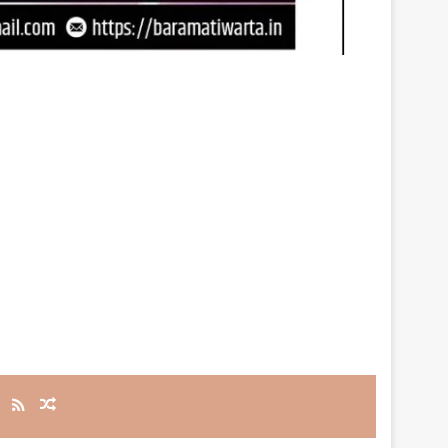
RSS
Random Article