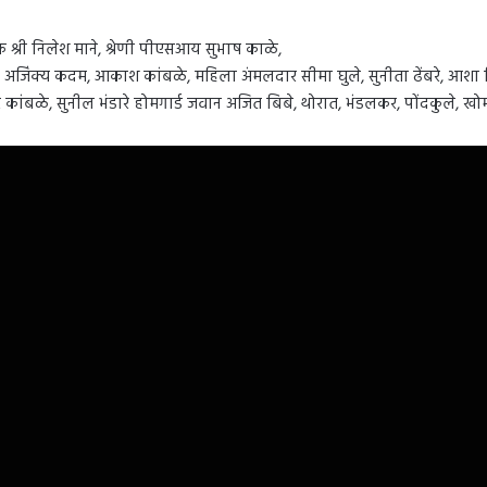
क श्री निलेश माने, श्रेणी पीएसआय सुभाष काळे,
अजिंक्य कदम, आकाश कांबळे, महिला अंमलदार सीमा घुले, सुनीता ढेंबरे, आशा शिर
 कांबळे, सुनील भंडारे होमगार्ड जवान अजित बिबे, थोरात, भंडलकर, पोंदकुले, खो