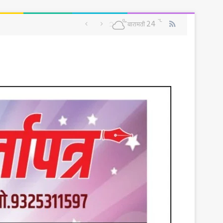
RSS
℃
24
बारामती