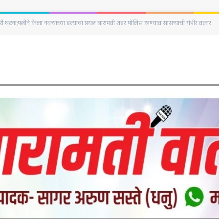
ाहनधारकांना अंतिम इशारा; १० दिवसांत वाहने न नेल्यास होणार जाहीर लिलाव