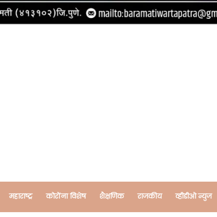
महाराष्ट्र
कोरोंना विशेष
शैक्षणिक
राजकीय
व्हीडीओ न्युज