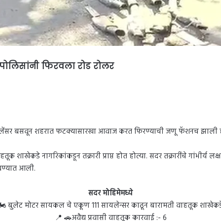
 पोलिसांनी फिरवला रोड रोलर
सर बसवून शहरात फटक्यासारखा आवाज करत फिरण्याची जणू फॅशनच झाली होती. 
शाखेकडे नागरिकांकडून तक्रारी प्राप्त होत होत्या. सदर तक्रारींचे गांभीर्य
वण्यात आली.
सदर मोहिमेमध्ये
️ बुलेट मोटर सायकल चे एकूण 111 सायलेन्सर काढून बारामती वाहतूक शाखेकड
📍 🚗अवैद्य प्रवासी वाहतूक कारवाई :- 6