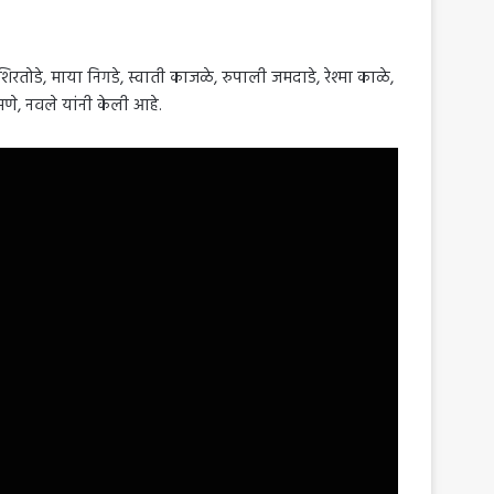
तोडे, माया निगडे, स्वाती काजळे, रुपाली जमदाडे, रेश्मा काळे,
मणे, नवले यांनी केली आहे.