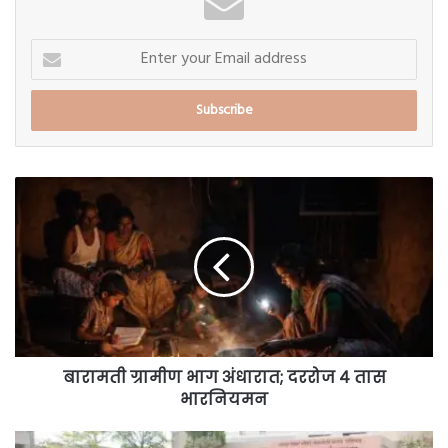
Enter
your
Email
address
बारामती
ग्रामीण
भाग
अंधारात;
दररोज
४
तास
भारनियमन
बारामती ग्रामीण भाग अंधारात; दररोज ४ तास
भारनियमन
धनगर