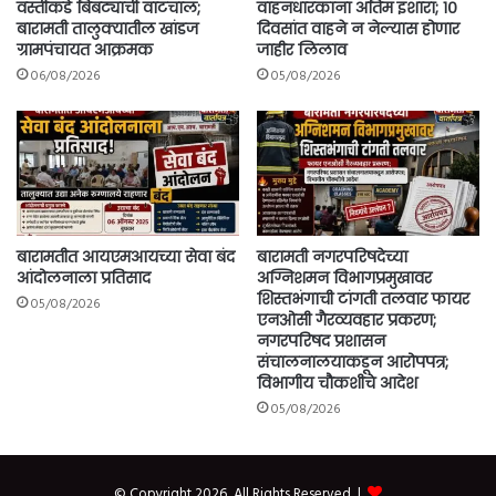
वस्तीकडे बिबट्यांची वाटचाल;
वाहनधारकांना अंतिम इशारा; १०
बारामती तालुक्यातील खांडज
दिवसांत वाहने न नेल्यास होणार
ग्रामपंचायत आक्रमक
जाहीर लिलाव
06/08/2026
05/08/2026
बारामतीत आयएमआयच्या सेवा बंद
बारामती नगरपरिषदेच्या
आंदोलनाला प्रतिसाद
अग्निशमन विभागप्रमुखावर
शिस्तभंगाची टांगती तलवार फायर
05/08/2026
एनओसी गैरव्यवहार प्रकरण;
नगरपरिषद प्रशासन
संचालनालयाकडून आरोपपत्र;
विभागीय चौकशीचे आदेश
05/08/2026
© Copyright 2026, All Rights Reserved |