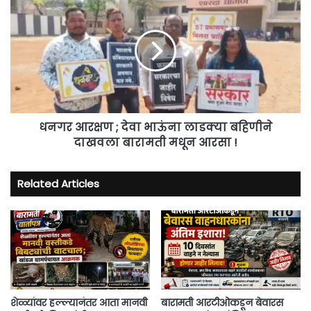
आरक्षण
;
देवा
भाऊंना
लाडक्या
बहिणीने
दाखवला
बारामती
मधून
धनगर आरक्षण ; देवा भाऊंना लाडक्या बहिणीने
आरसा
दाखवला बारामती मधून आरसा !
!
Related Articles
शेळ्यांवर हल्ल्यानंतर आता मानवी
बारामती आरटीओकडून बेवारस