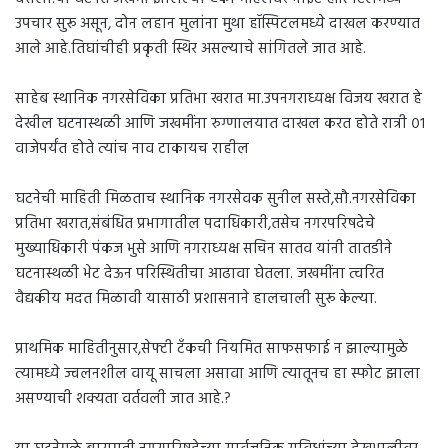
उपचार सुरू असून, दोन लहान मुलांना मुथा हॉस्पिटलमध्ये दाखल करण्यात
आले आहे.तिघांचीही प्रकृती स्थिर असल्याचे सांगितले जात आहे.
साहेब स्थानिक नगरसेविका प्रतिभा खरात मा.उपनगराध्यक्ष विजय खरात हे
देखील घटनास्थळी आणि जखमींना रुग्णालयात दाखल करत होते रात्री ०१
वाजेपर्यंत होते त्यांच नाव टाकायच राहील
घटनेची माहिती मिळताच स्थानिक नगरसेवक सुनील सस्ते,सौ.नगरसेविका
प्रतिभा खरात,संबंधित प्रभागातील पदाधिकारी,तसेच नगरपरिषदेचे
मुख्याधिकारी पंकज भुसे आणि नगराध्यक्ष सचिन सातव यांनी तातडीने
घटनास्थळी भेट देऊन परिस्थितीचा आढावा घेतला. जखमींना त्वरित
वैद्यकीय मदत मिळावी यासाठी प्रशासनाने हालचाली सुरू केल्या.
प्राथमिक माहितीनुसार,सेफ्टी टँकची नियमित साफसफाई न झाल्यामुळे
त्यामध्ये ज्वलनशील वायू साचला असावा आणि त्यातूनच हा स्फोट झाला
असण्याची शक्यता वर्तवली जात आहे.?