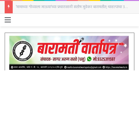
‘दृश्यम’ची आठवण करून देणारी घटना;पत्नीने केला नवऱ्याच्या हत्याचा प्रयत्न बारामती शहर पोलिस ठाण्यात सासऱ्याची गंभीर तक्रार
Menu