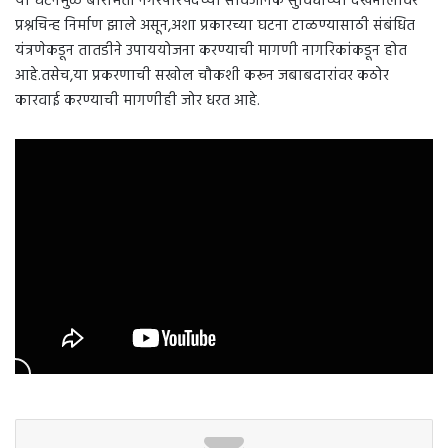
या घटनेमुळे बारामती नगरपरिषदेच्या सार्वजनिक सुविधांच्या देखभालीवर
प्रश्नचिन्ह निर्माण झाले असून,अशा प्रकारच्या घटना टाळण्यासाठी संबंधित
यंत्रणेकडून तातडीने उपाययोजना करण्याची मागणी नागरिकांकडून होत
आहे.तसेच,या प्रकरणाची सखोल चौकशी करून जबाबदारांवर कठोर
कारवाई करण्याची मागणीही जोर धरत आहे.