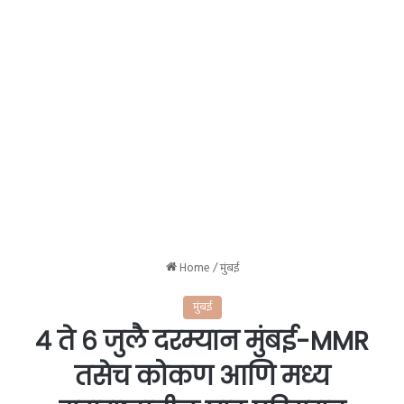
Home
/
मुंबई
मुंबई
४ ते ६ जुलै दरम्यान मुंबई-MMR
तसेच कोकण आणि मध्य