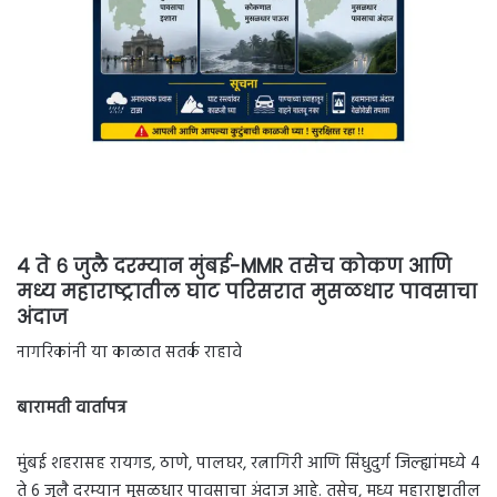
४ ते ६ जुलै दरम्यान मुंबई-MMR तसेच कोकण आणि
मध्य महाराष्ट्रातील घाट परिसरात मुसळधार पावसाचा
अंदाज
नागरिकांनी या काळात सतर्क राहावे
बारामती वार्तापत्र
मुंबई शहरासह रायगड, ठाणे, पालघर, रत्नागिरी आणि सिंधुदुर्ग जिल्ह्यांमध्ये 4
ते 6 जुलै दरम्यान मुसळधार पावसाचा अंदाज आहे. तसेच, मध्य महाराष्ट्रातील