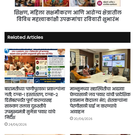
उपक्रमांचा
रविवारी
शिक्षण, महिला सक्षमीकरण आणि आरोग्य क्षेत्रातील
शुभारंभ
विविध महत्त्वाकांक्षी उपक्रमांचा रविवारी शुभारंभ
Related Articles
बारामतीच्या पाणीपुरवठा प्रकल्पांना
मान्सूनच्या सद्यस्थितीचा आढावा
गती; टप्पा-१ हस्तांतरण, टप्पा-२
घेण्यासाठी जय पवार यांची प्रादेशिक
डिसेंबरपर्यंत पूर्ण करण्यासह
हवामान केंद्राला भेट; शेतकऱ्यांना
साठवण तलाव दुरुस्तीचे
पेरणीसाठी घाई न करण्याचे
उपमुख्यमंत्री सुनेत्रा पवार यांचे
आवाहन
निर्देश
20/06/2026
24/06/2026