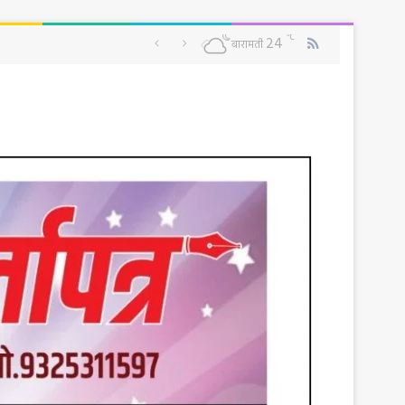
RSS
℃
24
बारामती