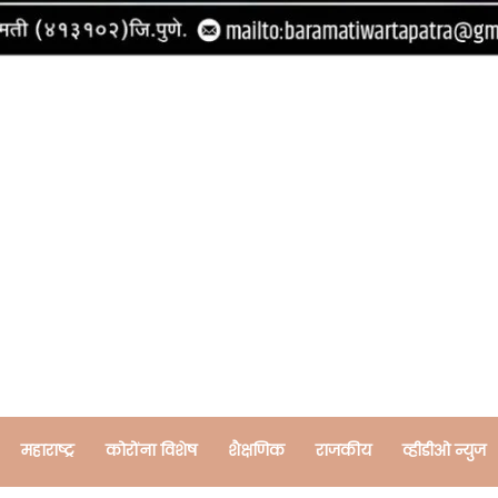
महाराष्ट्र
कोरोंना विशेष
शैक्षणिक
राजकीय
व्हीडीओ न्युज