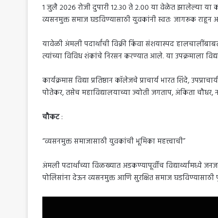
१ जुलै २०२६ रोजी दुपारी १२.३० ते २.०० या वेळेत झालेल्या या का
व्यसनमुक्त समाज घडविण्यासाठी युवकांनी स्वतः जागरूक राहून 
यावेळी अंमली पदार्थांची विक्री किंवा संशयास्पद हालचालींबाबत
त्यांच्या विविध शंकांचे निरसन करण्यात आले. या उपक्रमाला विद्यार्थ्
कार्यक्रमास विद्या प्रतिष्ठान कॉलेजचे प्राचार्य भारत शिंदे, उ
पोतेकर, तसेच महाविद्यालयाच्या ज्योती जगताप, अंकिता चौधर, न
चौकट
:
“व्यसनमुक्त समाजासाठी युवकांची भूमिका महत्त्वाची”
अंमली पदार्थांच्या विळख्यात अडकण्यापूर्वीच विद्यार्थ्यांमध्ये
पोलिसांना देऊन व्यसनमुक्त आणि सुरक्षित समाज घडविण्यासाठी पु