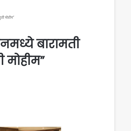
ागृती मोहीम”
ठानमध्ये बारामती
ती मोहीम”