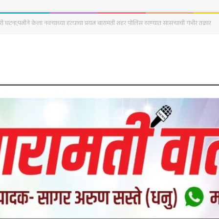
घटना;पत्नीने केला नवऱ्याच्या हत्याचा प्रयत्न बारामती शहर पोलिस ठाण्यात सासऱ्याची गंभीर तक्रार