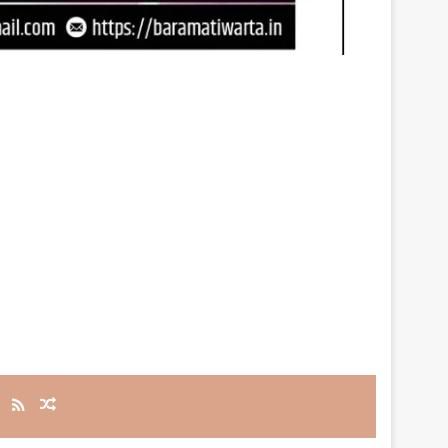
RSS
Random Article